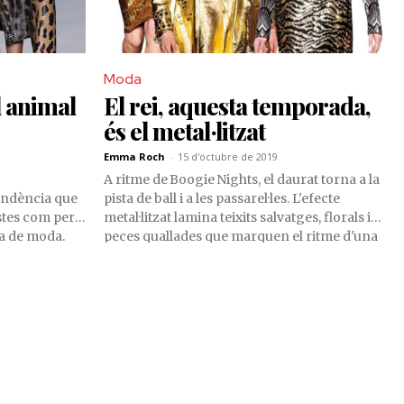
Moda
l animal
El rei, aquesta temporada,
és el metal·litzat
9
Emma Roch
-
15 d'octubre de 2019
A ritme de Boogie Nights, el daurat torna a la
endència que
pista de ball i a les passarel·les. L'efecte
stes com per
metal·litzat lamina teixits salvatges, florals i
sa de moda.
peces quallades que marquen el ritme d'una
nova era. Daurada, lògicament.