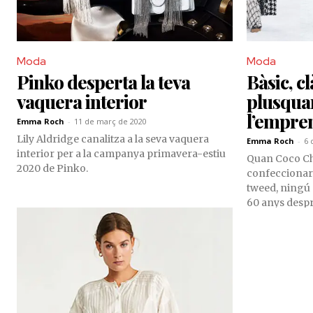
Moda
Moda
Pinko desperta la teva
Bàsic, cl
vaquera interior
plusqua
l’empre
Emma Roch
-
11 de març de 2020
Lily Aldridge canalitza a la seva vaquera
Emma Roch
-
6 
interior per a la campanya primavera-estiu
Quan Coco Cha
2020 de Pinko.
confeccionar 
tweed, ningú 
60 anys despr
sent un bàsic 