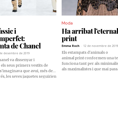
Moda
àssic i
Ha arribat l’eterna
mperfet:
print
mta de Chanel
Emma Roch
-
12 de novembre de 201
Els estampats d'animals o
de desembre de 2019
animal print conformen una t
nel va dissenyar i
funciona tant per als minimali
els seus primers vestits de
als maximalistes i que mai pas
s'imaginava que avui, més de
és, les seves jaquetes seguirien
d'estil de tot fons d'armari.