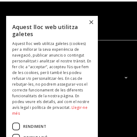
×
Aquest lloc web utilitza
galetes
Aquest lloc web utilitza galetes (cookies)
per a millorar la seva experiència de
navegació, publicar anuncis o contingut
NOSALTRES
personalitzat i analitzar el nostre trànsit. En
fer clic a “acceptar”, accepteu l’ús que fem
de les cookies, però també les podeu
El Grup
refusar i/o personalitzar-les. En cas de
rebutjar-les, no podrem assegurar-vos el
Contacte
correcte funcionament de les diferents
Subscripcions
funcionalitats de la nostra pàgina. En
podeu veure els detalls, així com el nostre
Publicitat
avís legal i política de privacitat.
Llegir-ne
més
RENDIMENT