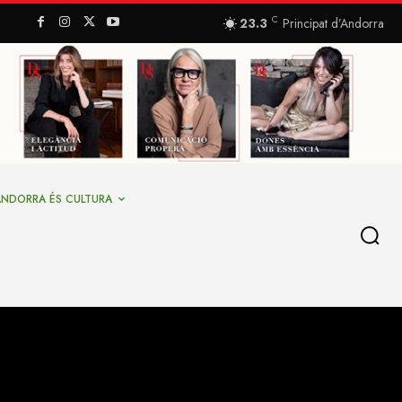
C
23.3
Principat d’Andorra
ANDORRA ÉS CULTURA