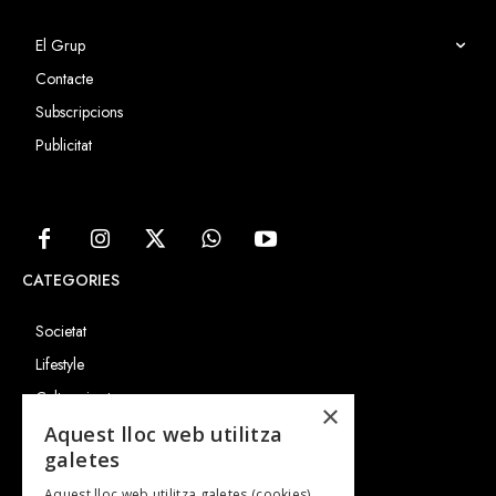
El Grup
Contacte
Subscripcions
Publicitat
CATEGORIES
Societat
Lifestyle
Cultura i art
×
Entrevistes
Aquest lloc web utilitza
galetes
Gastronomia
Aquest lloc web utilitza galetes (cookies)