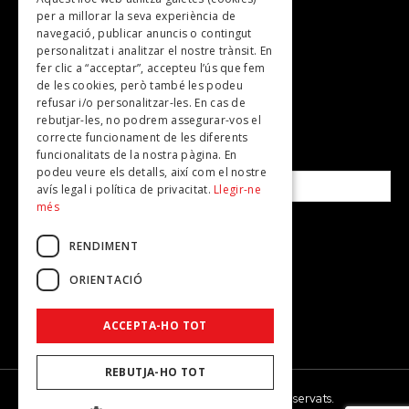
TV
per a millorar la seva experiència de
Plans per fer
navegació, publicar anuncis o contingut
personalitzat i analitzar el nostre trànsit. En
Revistes
fer clic a “acceptar”, accepteu l’ús que fem
de les cookies, però també les podeu
refusar i/o personalitzar-les. En cas de
SUBSCRIU-TE A LA NOSTRA NEWSLETTER!
rebutjar-les, no podrem assegurar-vos el
correcte funcionament de les diferents
funcionalitats de la nostra pàgina. En
Correu electrònic*
podeu veure els detalls, així com el nostre
avís legal i política de privacitat.
Llegir-ne
més
Accepto la
política de privacitat
RENDIMENT
ORIENTACIÓ
ACCEPTA-HO TOT
REBUTJA-HO TOT
© 2026 - Dona Secret - Tots els drets reservats.