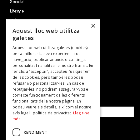
Societat
Lifestyle
Cultura i art
×
Entrevistes
Aquest lloc web utilitza
galetes
Gastronomia
Aquest lloc web utilitza galetes (cookies)
TV
per a millorar la seva experiència de
Plans per fer
navegació, publicar anuncis o contingut
personalitzat i analitzar el nostre trànsit. En
Revistes
fer clic a “acceptar”, accepteu l’ús que fem
de les cookies, però també les podeu
refusar i/o personalitzar-les. En cas de
SUBSCRIU-TE A LA NOSTRA NEWSLETTER!
rebutjar-les, no podrem assegurar-vos el
correcte funcionament de les diferents
funcionalitats de la nostra pàgina. En
Correu electrònic*
podeu veure els detalls, així com el nostre
avís legal i política de privacitat.
Llegir-ne
més
Accepto la
política de privacitat
RENDIMENT