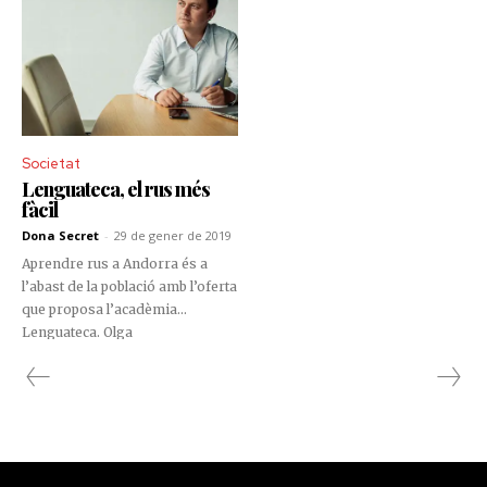
Societat
Lenguateca, el rus més
fàcil
Dona Secret
-
29 de gener de 2019
Aprendre rus a Andorra és a
l’abast de la població amb l’oferta
que proposa l’acadèmia
Lenguateca. Olga
Krasheninnikova i Eugeni
Bazarov són professionals
altament qualificats que utilitzen
els mètodes més innovadors.