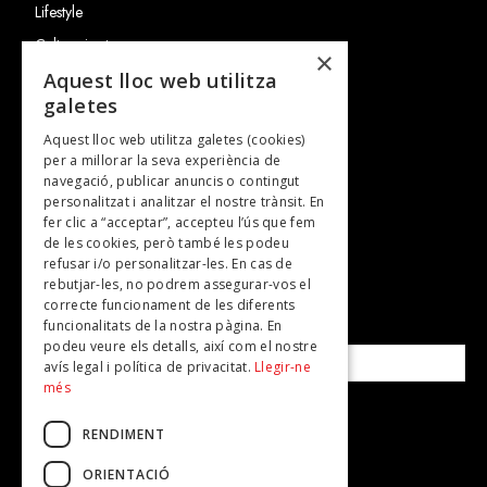
Lifestyle
Cultura i art
×
Entrevistes
Aquest lloc web utilitza
galetes
Gastronomia
Aquest lloc web utilitza galetes (cookies)
TV
per a millorar la seva experiència de
Plans per fer
navegació, publicar anuncis o contingut
personalitzat i analitzar el nostre trànsit. En
Revistes
fer clic a “acceptar”, accepteu l’ús que fem
de les cookies, però també les podeu
refusar i/o personalitzar-les. En cas de
SUBSCRIU-TE A LA NOSTRA NEWSLETTER!
rebutjar-les, no podrem assegurar-vos el
correcte funcionament de les diferents
funcionalitats de la nostra pàgina. En
Correu electrònic*
podeu veure els detalls, així com el nostre
avís legal i política de privacitat.
Llegir-ne
més
Accepto la
política de privacitat
RENDIMENT
ORIENTACIÓ