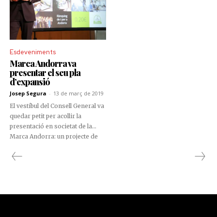
Esdeveniments
Marca Andorra va
presentar el seu pla
d’expansió
Josep Segura
-
13 de març de 2019
El vestíbul del Consell General va
quedar petit per acollir la
presentació en societat de la
Marca Andorra: un projecte de
país que vol establir les bases
per coordinar i impulsar la
promoció del país més enllà de
les nostres fronteres.