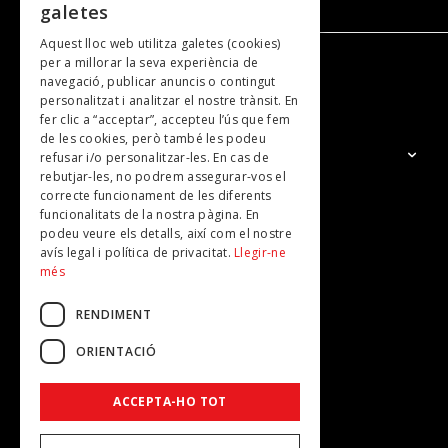
galetes
Aquest lloc web utilitza galetes (cookies)
per a millorar la seva experiència de
navegació, publicar anuncis o contingut
NOSALTRES
personalitzat i analitzar el nostre trànsit. En
fer clic a “acceptar”, accepteu l’ús que fem
de les cookies, però també les podeu
El Grup
refusar i/o personalitzar-les. En cas de
rebutjar-les, no podrem assegurar-vos el
Contacte
correcte funcionament de les diferents
Subscripcions
funcionalitats de la nostra pàgina. En
podeu veure els detalls, així com el nostre
Publicitat
avís legal i política de privacitat.
Llegir-ne
més
RENDIMENT
ORIENTACIÓ
ACCEPTA-HO TOT