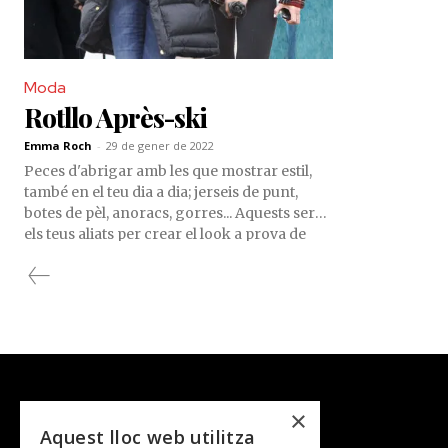
Moda
Rotllo Après-ski
Emma Roch
-
29 de gener de 2022
Peces d'abrigar amb les que mostrar estil,
també en el teu dia a dia; jerseis de punt,
botes de pèl, anoracs, gorres... Aquests seran
els teus aliats per crear el look a prova de
baixes temperatures. Et proposem aquests
looks perfectes.
×
Aquest lloc web utilitza