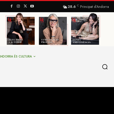
C
28.6
Principat d’Andorra
ANDORRA ÉS CULTURA