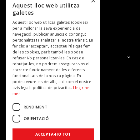
×
Aquest lloc web utilitza
galetes
Aquest lloc web utilitza galetes (cookies)
per a millorar la seva experiència de
navegació, publicar anuncis o contingut
NOSALTRES
personalitzat i analitzar el nostre trànsit. En
fer clic a “acceptar”, accepteu l’ús que fem
de les cookies, però també les podeu
El Grup
refusar i/o personalitzar-les. En cas de
rebutjar-les, no podrem assegurar-vos el
Contacte
correcte funcionament de les diferents
Subscripcions
funcionalitats de la nostra pàgina. En
podeu veure els detalls, així com el nostre
Publicitat
avís legal i política de privacitat.
Llegir-ne
més
RENDIMENT
ORIENTACIÓ
ACCEPTA-HO TOT