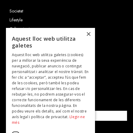
Societat
Lifestyle
Cultura i art
×
Entrevistes
Aquest lloc web utilitza
galetes
Gastronomia
Aquest lloc web utilitza galetes (cookies)
TV
per a millorar la seva experiència de
Plans per fer
navegació, publicar anuncis o contingut
personalitzat i analitzar el nostre trànsit. En
Revistes
fer clic a “acceptar”, accepteu l’ús que fem
de les cookies, però també les podeu
refusar i/o personalitzar-les. En cas de
SUBSCRIU-TE A LA NOSTRA NEWSLETTER!
rebutjar-les, no podrem assegurar-vos el
correcte funcionament de les diferents
funcionalitats de la nostra pàgina. En
Correu electrònic*
podeu veure els detalls, així com el nostre
avís legal i política de privacitat.
Llegir-ne
més
Accepto la
política de privacitat