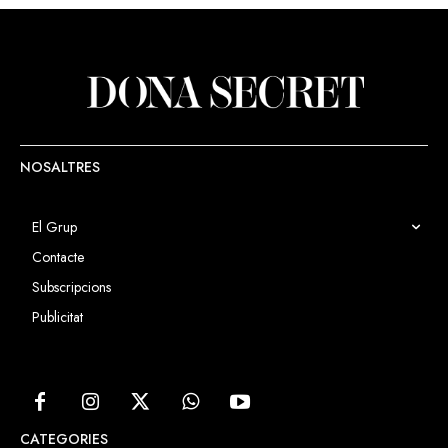
d’aquest servei, així com un
Rotary Club va donar a l’entitat.
balanç dels tres anys del
funcionament.
NOSALTRES
El Grup
Contacte
Subscripcions
Publicitat
CATEGORIES