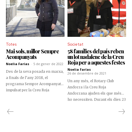
Totes
Societat
Mai sols, millor Sempre
58 famílies del país reben
Acompanyats
un lot nadalenc de la Creu
Roja per a aquestes festes
Noelia Farías
-
5 de gener de 2022
Noelia Farías
-
Des de la seva posada en marxa,
26 de desembre de 2021
a finals de l’any 2018, el
Un any més, el Rotary Club
programa Sempre Acompanyats,
Andorra i la Creu Roja
impulsat per la Creu Roja
Andorrana ajuden els que més
Andorrana, cobreix la demanda
ho necessiten. Durant els dies 23
d’una seixantena d’usuaris, la
i 24 de desembre, més d'una
majoria gent gran del país, que
cinquantena de famílies es van
pateix solitud no volguda. Carina
beneficiar de la cistella
Leclerc, la coordinadora , ens fa
nadalenca amb productes
un repàs dels eixos principals
tradicionals que, enguany, el