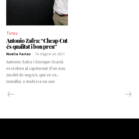
Totes
Antonio Zafra: “Cheap Cut
és qualitat i bon preu”
Noelia Farías
-
16 d'agost de 2021
Antonio Zafra i Enrique Gracià
es troben al capdavant d’un nou
model de negoci, que es va
instal·lar a Andorra un any
enrere i que trenca amb els
estàndards aleshores existents.
Es tracta de Cheap Cut, un nou
concepte de perruqueria, que
reuneix qualitat, un excel·lent
servei i el millor preu.