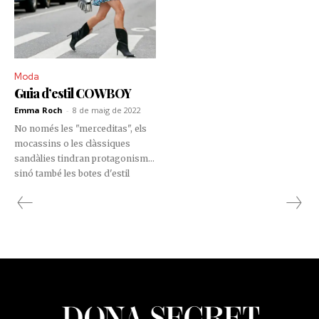
Moda
Guia d’estil COWBOY
Emma Roch
-
8 de maig de 2022
No només les "merceditas", els
mocassins o les clàssiques
sandàlies tindran protagonisme,
sinó també les botes d'estil
cowboy estaran més presents
que mai.