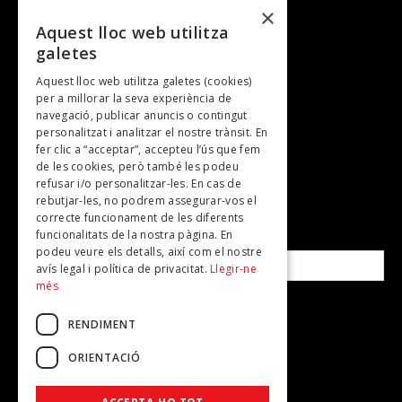
Cultura i art
×
Entrevistes
Aquest lloc web utilitza
galetes
Gastronomia
Aquest lloc web utilitza galetes (cookies)
TV
per a millorar la seva experiència de
Plans per fer
navegació, publicar anuncis o contingut
personalitzat i analitzar el nostre trànsit. En
Revistes
fer clic a “acceptar”, accepteu l’ús que fem
de les cookies, però també les podeu
refusar i/o personalitzar-les. En cas de
SUBSCRIU-TE A LA NOSTRA NEWSLETTER!
rebutjar-les, no podrem assegurar-vos el
correcte funcionament de les diferents
funcionalitats de la nostra pàgina. En
Correu electrònic*
podeu veure els detalls, així com el nostre
avís legal i política de privacitat.
Llegir-ne
més
Accepto la
política de privacitat
RENDIMENT
ORIENTACIÓ