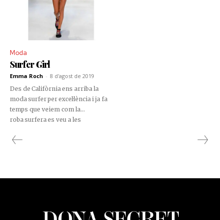
Moda
Surfer Girl
Emma Roch
-
8 d'agost de 2019
Des de Califòrnia ens arriba la
moda surfer per excel·lència i ja fa
temps que veiem com la
roba surfera es veu a les
passarel·les de moda i ha arribat
a convertir-se en una tendència
important en la moda actual dels
joves.