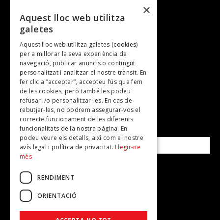
Cultura i art
×
Entrevistes
Aquest lloc web utilitza
galetes
Gastronomia
Aquest lloc web utilitza galetes (cookies)
TV
per a millorar la seva experiència de
Plans per fer
navegació, publicar anuncis o contingut
personalitzat i analitzar el nostre trànsit. En
Revistes
fer clic a “acceptar”, accepteu l’ús que fem
de les cookies, però també les podeu
refusar i/o personalitzar-les. En cas de
SUBSCRIU-TE A LA NOSTRA NEWSLETTER!
rebutjar-les, no podrem assegurar-vos el
correcte funcionament de les diferents
funcionalitats de la nostra pàgina. En
Correu electrònic*
podeu veure els detalls, així com el nostre
avís legal i política de privacitat.
Llegir-ne
més
Accepto la
política de privacitat
RENDIMENT
ORIENTACIÓ