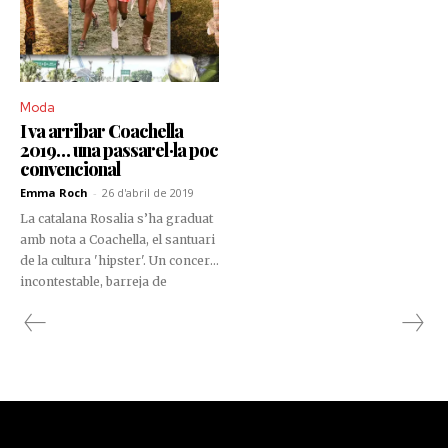
Moda
I va arribar Coachella
2019… una passarel·la poc
convencional
Emma Roch
-
26 d'abril de 2019
La catalana Rosalia s’ha graduat
amb nota a Coachella, el santuari
de la cultura 'hipster'. Un concert
incontestable, barreja de
l’excitant fusió del flamenc i les
músiques urbanes.