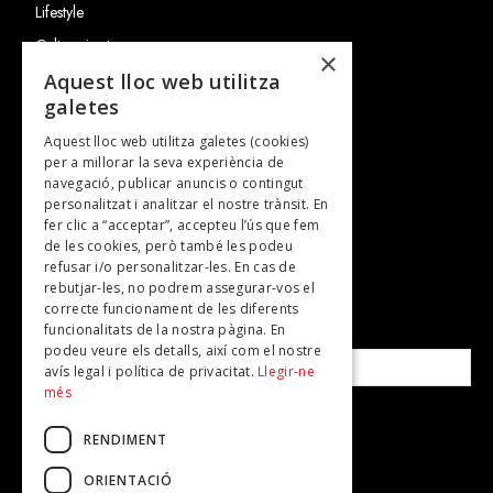
Lifestyle
Cultura i art
×
Entrevistes
Aquest lloc web utilitza
galetes
Gastronomia
Aquest lloc web utilitza galetes (cookies)
TV
per a millorar la seva experiència de
Plans per fer
navegació, publicar anuncis o contingut
personalitzat i analitzar el nostre trànsit. En
Revistes
fer clic a “acceptar”, accepteu l’ús que fem
de les cookies, però també les podeu
refusar i/o personalitzar-les. En cas de
SUBSCRIU-TE A LA NOSTRA NEWSLETTER!
rebutjar-les, no podrem assegurar-vos el
correcte funcionament de les diferents
funcionalitats de la nostra pàgina. En
Correu electrònic*
podeu veure els detalls, així com el nostre
avís legal i política de privacitat.
Llegir-ne
més
Accepto la
política de privacitat
RENDIMENT
ORIENTACIÓ