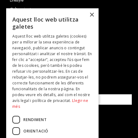
Cultura i art
×
Entrevistes
Aquest lloc web utilitza
galetes
Gastronomia
Aquest lloc web utilitza galetes (cookies)
TV
per a millorar la seva experiència de
Plans per fer
navegació, publicar anuncis o contingut
personalitzat i analitzar el nostre trànsit. En
Revistes
fer clic a “acceptar”, accepteu l’ús que fem
de les cookies, però també les podeu
refusar i/o personalitzar-les. En cas de
SUBSCRIU-TE A LA NOSTRA NEWSLETTER!
rebutjar-les, no podrem assegurar-vos el
correcte funcionament de les diferents
funcionalitats de la nostra pàgina. En
Correu electrònic*
podeu veure els detalls, així com el nostre
avís legal i política de privacitat.
Llegir-ne
més
Accepto la
política de privacitat
RENDIMENT
ORIENTACIÓ