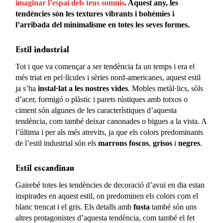
imaginar l’espai dels teus somnis
. Aquest any, les
tendències són les textures vibrants i bohèmies i
l’arribada del minimalisme en totes les seves formes.
Estil industrial
Tot i que va començar a ser tendència fa un temps i era el
més triat en pel·lícules i sèries nord-americanes, aquest estil
ja s’ha
instal·lat a les nostres vides
. Mobles metàl·lics, sòls
d’acer, formigó o plàstic i parets rústiques amb totxos o
ciment són algunes de les característiques d’aquesta
tendència, com també deixar canonades o bigues a la vista. A
l’última i per als més atrevits, ja que els colors predominants
de l’estil industrial són els
marrons foscos
,
grisos
i
negres
.
Estil escandinau
Gairebé totes les tendències de decoració d’avui en dia estan
inspirades en aquest estil, on predominen els colors com el
blanc trencat i el gris. Els detalls amb
fusta
també són uns
altres protagonistes d’aquesta tendència, com també el fet