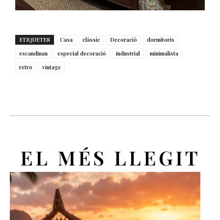
ETIQUETES
Casa
clàssic
Decoració
dormitoris
escandinau
especial decoració
industrial
minimalista
retro
vintage
EL MÉS LLEGIT