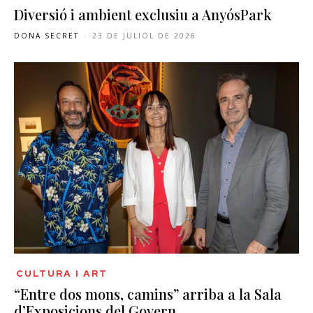
Diversió i ambient exclusiu a AnyósPark
DONA SECRET
-
23 DE JULIOL DE 2026
CULTURA I ART
“Entre dos mons, camins” arriba a la Sala
d’Exposicions del Govern