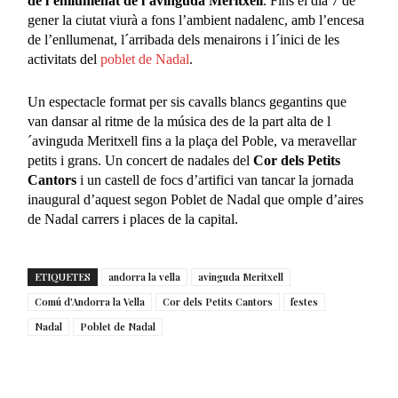
de l’enllumenat de l’avinguda Meritxell
. Fins el dia 7 de
gener la ciutat viurà a fons l’ambient nadalenc, amb l’encesa
de l’enllumenat, l´arribada dels menairons i l´inici de les
activitats del
poblet de Nadal
.
Un espectacle format per sis cavalls blancs gegantins que
van dansar al ritme de la música des de la part alta de l
´avinguda Meritxell fins a la plaça del Poble, va meravellar
petits i grans. Un concert de nadales del
Cor dels Petits
Cantors
i un castell de focs d’artifici van tancar la jornada
inaugural d’aquest segon Poblet de Nadal que omple d’aires
de Nadal carrers i places de la capital.
ETIQUETES
andorra la vella
avinguda Meritxell
Comú d'Andorra la Vella
Cor dels Petits Cantors
festes
Nadal
Poblet de Nadal