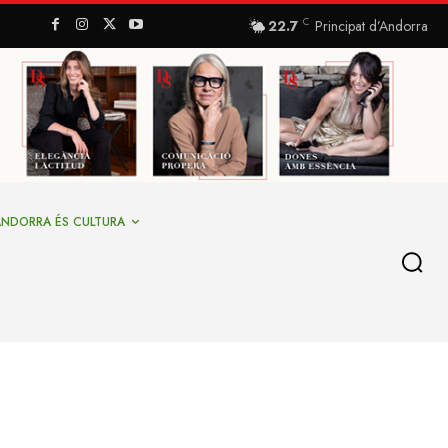
C
22.7
Principat d’Andorra
ANDORRA ÉS CULTURA