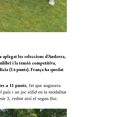
a aplegat les seleccions d’Andorra,
ilibri i la tensió competitiva,
ícia (14 punts). França ha quedat
es a 11 punts
, fet que augurava
l país i un joc sòlid en la modalitat
r 3, cedint així el segon lloc.