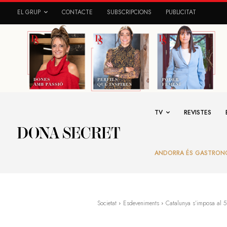
EL GRUP
CONTACTE
SUBSCRIPCIONS
PUBLICITAT
TV
REVISTES
ANDORRA ÉS GASTRON
Societat
Esdeveniments
Catalunya s’imposa al 5