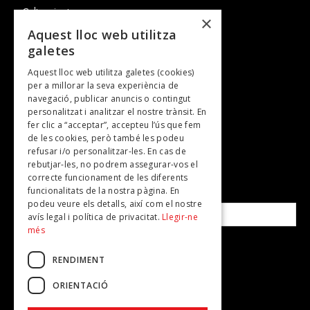
Cultura i art
×
Entrevistes
Aquest lloc web utilitza
galetes
Gastronomia
Aquest lloc web utilitza galetes (cookies)
TV
per a millorar la seva experiència de
Plans per fer
navegació, publicar anuncis o contingut
personalitzat i analitzar el nostre trànsit. En
Revistes
fer clic a “acceptar”, accepteu l’ús que fem
de les cookies, però també les podeu
refusar i/o personalitzar-les. En cas de
SUBSCRIU-TE A LA NOSTRA NEWSLETTER!
rebutjar-les, no podrem assegurar-vos el
correcte funcionament de les diferents
funcionalitats de la nostra pàgina. En
Correu electrònic*
podeu veure els detalls, així com el nostre
avís legal i política de privacitat.
Llegir-ne
més
Accepto la
política de privacitat
RENDIMENT
ORIENTACIÓ