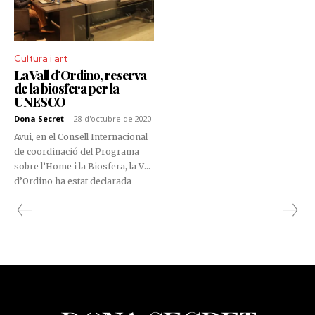
(15 punts) i Galícia (14 punts).
França ha quedat en quarta
posició amb 13 punts, mentre
Cultura i art
que el País Basc ha tancat la
La Vall d’Ordino, reserva
classificació amb 4 punts.
de la biosfera per la
UNESCO
Dona Secret
-
28 d'octubre de 2020
Avui, en el Consell Internacional
de coordinació del Programa
sobre l’Home i la Biosfera, la Vall
d’Ordino ha estat declarada
Reserva de la Biosfera.