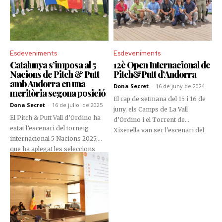
Esdeveniments
Esdeveniments
Catalunya s’imposa al 5
12è Open Internacional de
Nacions de Pitch & Putt
Pitch&Putt d’Andorra
amb Andorra en una
Dona Secret
-
16 de juny de 2024
meritòria segona posició
El cap de setmana del 15 i 16 de
Dona Secret
-
16 de juliol de 2025
juny, els Camps de La Vall
El Pitch & Putt Vall d’Ordino ha
d’Ordino i el Torrent de
estat l’escenari del torneig
Xixerella van ser l'escenari del
internacional 5 Nacions 2025,
12è Open Internacional
que ha aplegat les seleccions
d’Andorra, que va reunir més
d’Andorra, Catalunya, França,
d’una setantena de jugadors
Euskadi i Galícia, els dies 11, 12 i
provinents d'Espanya, França,
13 de juliol. En una edició
Xile i Andorra. En aquesta edició,
marcada per l’equilibri i la tensió
el català Alexandre Albiñana es
competitiva, Catalunya s’ha
va coronar campió absolut.
proclamat campiona amb un total
de 19 punts, seguida d’Andorra