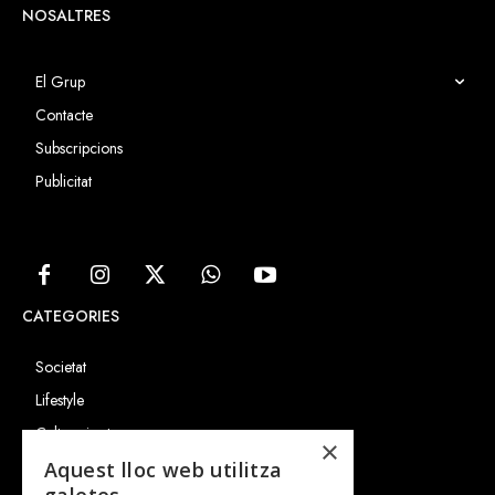
NOSALTRES
El Grup
Contacte
Subscripcions
Publicitat
CATEGORIES
Societat
Lifestyle
Cultura i art
×
Entrevistes
Aquest lloc web utilitza