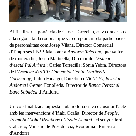
Al finalitzar la ponència de Carles Torrecilla, es va donar pas
a la segona taula rodona, que va comptar amb la participació
de personalitats com Josep Vilana, Director Comercial
d’Empreses i B2B Manager a
Andorra Telecom
, que va fer
de moderador; Josep Marticella, Director de l’
Estació
d’esquí Pal Arinsal
; Carles Torrecilla; Sònia Yebra, Directora
de l’
Associació d’Eix Comercial Centre Meritxell-
Carlemany
; Judith Hidalgo, Directora d’
ACTUA, Invest in
Andorra
i Gerard Fonolleda, Director de
Banca Personal
Banc Sabadell
d’Andorra.
Un cop finalitzada aquesta taula rodona es va clausurar l’acte
amb les intervencions d’Iñaki Ocaña, Director de
People,
Talent & Global Relations
d’
Esade Alumni
i el senyor Jordi
Gallardo, Ministre de Presidència, Economia i Empresa
d’Andorra.