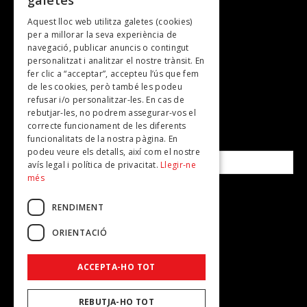
galetes
Gastronomia
Aquest lloc web utilitza galetes (cookies)
TV
per a millorar la seva experiència de
Plans per fer
navegació, publicar anuncis o contingut
personalitzat i analitzar el nostre trànsit. En
Revistes
fer clic a “acceptar”, accepteu l’ús que fem
de les cookies, però també les podeu
refusar i/o personalitzar-les. En cas de
SUBSCRIU-TE A LA NOSTRA NEWSLETTER!
rebutjar-les, no podrem assegurar-vos el
correcte funcionament de les diferents
funcionalitats de la nostra pàgina. En
Correu electrònic*
podeu veure els detalls, així com el nostre
avís legal i política de privacitat.
Llegir-ne
més
Accepto la
política de privacitat
RENDIMENT
ORIENTACIÓ
ACCEPTA-HO TOT
REBUTJA-HO TOT