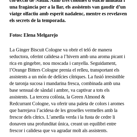
col·lecció de Nadal. Amb tres colònies d’edició limitada i
una fragància per a la llar, els assistents van gaudir d’un
viatge olfactiu amb esperit nadalenc, mentre es revelaven
els secrets de la temporada.
Fotos: Elena Melgarejo
La Ginger Biscuit Cologne va obrir el teló de manera
seductora, oferint calidesa a l’hivern amb una aroma picant i
rica en gingebre, nou moscada i canyella. Seguidament,
l’Orange Bitters Cologne prenia el relleu, transportant els
assistents a un món de delícies cítriques. La fusió irresistible
de taronja sucosa i mandarina fresca, combinada amb una
base sensual de sàndal i ambre, va captivar a tots els
assistents. La tercera colònia, la Green Almond &
Redcurrant Cologne, va oferir una paleta de colors i aromes
que barrejava l’acidesa de les groselles vermelles amb la
frescor dels cítrics. L’ametlla verda i la fusta de cedre li
donaven una profunditat única, creant un equilibri entre
frescor i calidesa que va agradar molt als assistents.