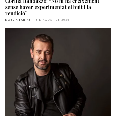
Corina Randazzo: “No hi ha creixement
sense haver experimentat el buit i la
rendició”
NOELIA FARÍAS
-
3 D'AGOST DE 2026