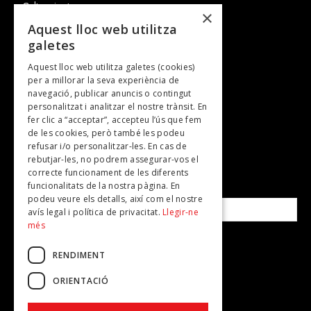
Cultura i art
×
Entrevistes
Aquest lloc web utilitza
galetes
Gastronomia
Aquest lloc web utilitza galetes (cookies)
TV
per a millorar la seva experiència de
Plans per fer
navegació, publicar anuncis o contingut
personalitzat i analitzar el nostre trànsit. En
Revistes
fer clic a “acceptar”, accepteu l’ús que fem
de les cookies, però també les podeu
refusar i/o personalitzar-les. En cas de
SUBSCRIU-TE A LA NOSTRA NEWSLETTER!
rebutjar-les, no podrem assegurar-vos el
correcte funcionament de les diferents
funcionalitats de la nostra pàgina. En
Correu electrònic*
podeu veure els detalls, així com el nostre
avís legal i política de privacitat.
Llegir-ne
més
Accepto la
política de privacitat
RENDIMENT
ORIENTACIÓ