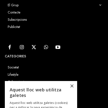
El Grup
Contacte
Subscripcions
Publicitat
CATEGORIES
Societat
Lifestyle
Cultura i art
×
Entrevistes
Aquest lloc web utilitza
galetes
Gastronomia
Aquest lloc web utilitza galetes (cookies)
TV
per a millorar la seva experiència de