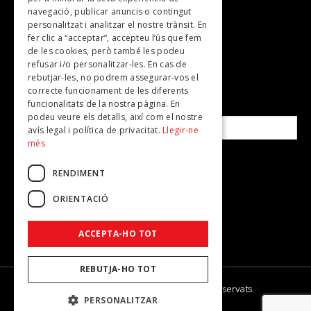
Plans per fer
navegació, publicar anuncis o contingut
personalitzat i analitzar el nostre trànsit. En
Revistes
fer clic a “acceptar”, accepteu l’ús que fem
de les cookies, però també les podeu
refusar i/o personalitzar-les. En cas de
SUBSCRIU-TE A LA NOSTRA NEWSLETTER!
rebutjar-les, no podrem assegurar-vos el
correcte funcionament de les diferents
funcionalitats de la nostra pàgina. En
Correu electrònic*
podeu veure els detalls, així com el nostre
avís legal i política de privacitat.
Llegir-ne
més
Accepto la
política de privacitat
RENDIMENT
ORIENTACIÓ
ACCEPTA-HO TOT
REBUTJA-HO TOT
© 2026 - Dona Secret - Tots els drets reservats.
PERSONALITZAR