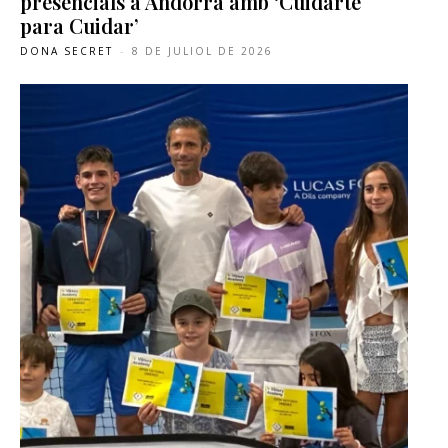
presencials a Andorra amb ‘Cuidarte
para Cuidar’
DONA SECRET
-
8 DE JULIOL DE 2026