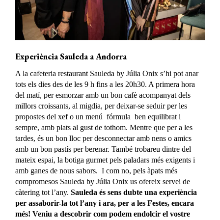
Experiència Sauleda a Andorra
A la cafeteria restaurant Sauleda by Júlia Onix s’hi pot anar
tots els dies des de les 9 h fins a les 20h30. A primera hora
del matí, per esmorzar amb un bon cafè acompanyat dels
millors croissants, al migdia, per deixar-se seduir per les
propostes del xef o un menú fórmula ben equilibrat i
sempre, amb plats al gust de tothom. Mentre que per a les
tardes, és un bon lloc per desconnectar amb nens o amics
amb un bon pastís per berenar. També trobareu dintre del
mateix espai, la botiga gurmet pels paladars més exigents i
amb ganes de nous sabors. I com no, pels àpats més
compromesos Sauleda by Júlia Onix us ofereix servei de
càtering tot l’any.
Sauleda és sens dubte una experiència
per assaborir-la tot l’any i ara, per a les Festes, encara
més! Veniu a descobrir com podem endolcir el vostre