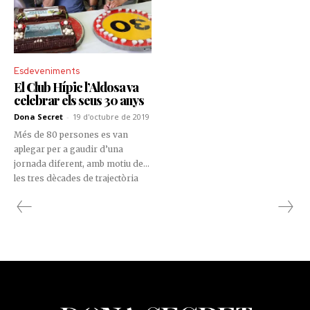
Esdeveniments
El Club Hípic l’Aldosa va
celebrar els seus 30 anys
Dona Secret
-
19 d'octubre de 2019
Més de 80 persones es van
aplegar per a gaudir d’una
jornada diferent, amb motiu de
les tres dècades de trajectòria
del Club Hípic l’Aldosa.