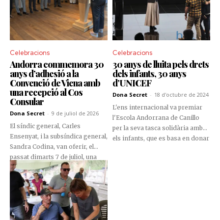
Celebracions
Celebracions
Andorra commemora 30
30 anys de lluita pels drets
anys d’adhesió a la
dels infants, 30 anys
Convenció de Viena amb
d’UNICEF
una recepció al Cos
Dona Secret
-
18 d'octubre de 2024
Consular
L'ens internacional va premiar
Dona Secret
-
9 de juliol de 2026
l'Escola Andorrana de Canillo
El síndic general, Carles
per la seva tasca solidària amb
Ensenyat, i la subsíndica general,
els infants, que es basa en donar
Sandra Codina, van oferir, el
una segona vida als ordinadors
passat dimarts 7 de juliol, una
que han quedat en desús.
recepció al Cos Consular
acreditat al Principat d’Andorra,
en el marc de la commemoració
del 30è aniversari de l’adhesió
d’Andorra a la Convenció de
Viena sobre relacions consulars.