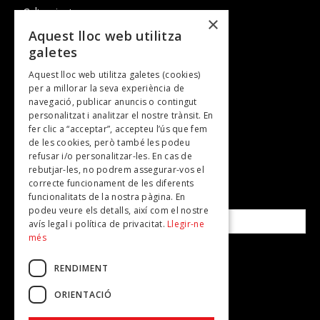
Cultura i art
×
Entrevistes
Aquest lloc web utilitza
galetes
Gastronomia
Aquest lloc web utilitza galetes (cookies)
TV
per a millorar la seva experiència de
Plans per fer
navegació, publicar anuncis o contingut
personalitzat i analitzar el nostre trànsit. En
Revistes
fer clic a “acceptar”, accepteu l’ús que fem
de les cookies, però també les podeu
refusar i/o personalitzar-les. En cas de
SUBSCRIU-TE A LA NOSTRA NEWSLETTER!
rebutjar-les, no podrem assegurar-vos el
correcte funcionament de les diferents
funcionalitats de la nostra pàgina. En
Correu electrònic*
podeu veure els detalls, així com el nostre
avís legal i política de privacitat.
Llegir-ne
més
Accepto la
política de privacitat
RENDIMENT
ORIENTACIÓ