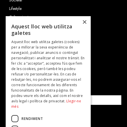
Lifestyle
Cultura i art
×
Entrevistes
Aquest lloc web utilitza
galetes
Gastronomia
Aquest lloc web utilitza galetes (cookies)
TV
per a millorar la seva experiència de
Plans per fer
navegació, publicar anuncis o contingut
personalitzat i analitzar el nostre trànsit. En
Revistes
fer clic a “acceptar”, accepteu l’ús que fem
de les cookies, però també les podeu
refusar i/o personalitzar-les. En cas de
SUBSCRIU-TE A LA NOSTRA NEWSLETTER!
rebutjar-les, no podrem assegurar-vos el
correcte funcionament de les diferents
funcionalitats de la nostra pàgina. En
Correu electrònic*
podeu veure els detalls, així com el nostre
avís legal i política de privacitat.
Llegir-ne
més
Accepto la
política de privacitat
RENDIMENT