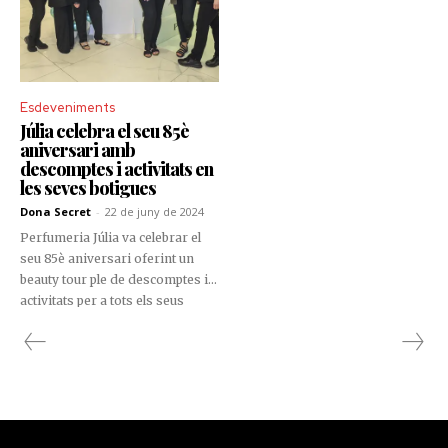
Esdeveniments
Júlia celebra el seu 85è
aniversari amb
descomptes i activitats en
les seves botigues
Dona Secret
-
22 de juny de 2024
Perfumeria Júlia va celebrar el
seu 85è aniversari oferint un
beauty tour ple de descomptes i
activitats per a tots els seus
clients. Del 20 al 24 de juny, els
establiments de Júlia es van
transformar en veritables
paradisos de bellesa, cadascun
amb experiències úniques.