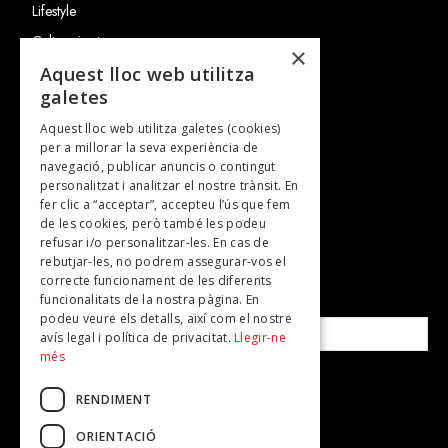
Lifestyle
Cultura i art
×
Entrevistes
Aquest lloc web utilitza
galetes
Gastronomia
Aquest lloc web utilitza galetes (cookies)
TV
per a millorar la seva experiència de
Plans per fer
navegació, publicar anuncis o contingut
personalitzat i analitzar el nostre trànsit. En
Revistes
fer clic a “acceptar”, accepteu l’ús que fem
de les cookies, però també les podeu
refusar i/o personalitzar-les. En cas de
SUBSCRIU-TE A LA NOSTRA NEWSLETTER!
rebutjar-les, no podrem assegurar-vos el
correcte funcionament de les diferents
funcionalitats de la nostra pàgina. En
Correu electrònic*
podeu veure els detalls, així com el nostre
avís legal i política de privacitat.
Llegir-ne
més
Accepto la
política de privacitat
RENDIMENT
ORIENTACIÓ