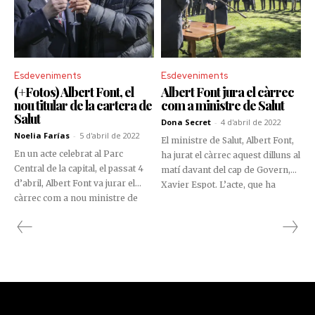
Esdeveniments
Esdeveniments
(+Fotos) Albert Font, el
Albert Font jura el càrrec
nou titular de la cartera de
com a ministre de Salut
Salut
Dona Secret
-
4 d'abril de 2022
Noelia Farías
-
5 d'abril de 2022
El ministre de Salut, Albert Font,
En un acte celebrat al Parc
ha jurat el càrrec aquest dilluns al
Central de la capital, el passat 4
matí davant del cap de Govern,
d’abril, Albert Font va jurar el
Xavier Espot. L’acte, que ha
càrrec com a nou ministre de
comptat amb la presència dels
Salut davant del cap de Govern,
ministres i dels secretaris
Xavier Espot.
d’Estat de l’Executiu, s’ha
celebrat al Parc Central
d’Andorra la Vella.