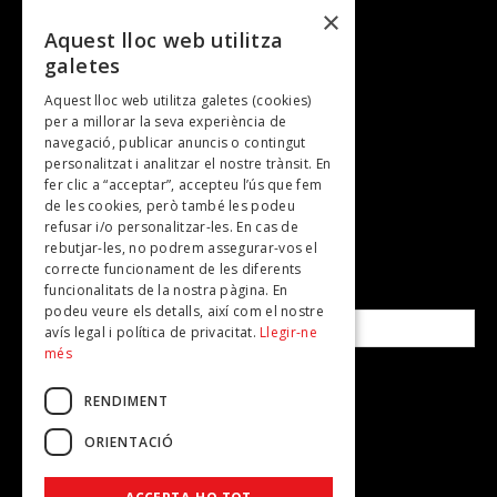
Cultura i art
×
Entrevistes
Aquest lloc web utilitza
galetes
Gastronomia
Aquest lloc web utilitza galetes (cookies)
TV
per a millorar la seva experiència de
Plans per fer
navegació, publicar anuncis o contingut
personalitzat i analitzar el nostre trànsit. En
Revistes
fer clic a “acceptar”, accepteu l’ús que fem
de les cookies, però també les podeu
refusar i/o personalitzar-les. En cas de
SUBSCRIU-TE A LA NOSTRA NEWSLETTER!
rebutjar-les, no podrem assegurar-vos el
correcte funcionament de les diferents
funcionalitats de la nostra pàgina. En
Correu electrònic*
podeu veure els detalls, així com el nostre
avís legal i política de privacitat.
Llegir-ne
més
Accepto la
política de privacitat
RENDIMENT
ORIENTACIÓ