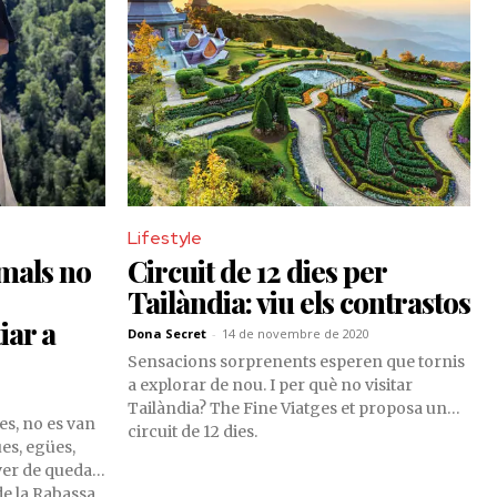
algrat els
 desinformació
d’alguns veïns.
Lifestyle
imals no
Circuit de 12 dies per
Tailàndia: viu els contrastos
iar a
Dona Secret
-
14 de novembre de 2020
Sensacions sorprenents esperen que tornis
a explorar de nou. I per què no visitar
Tailàndia? The Fine Viatges et proposa un
es, no es van
circuit de 12 dies.
es, egües,
aver de quedar
de la Rabassa