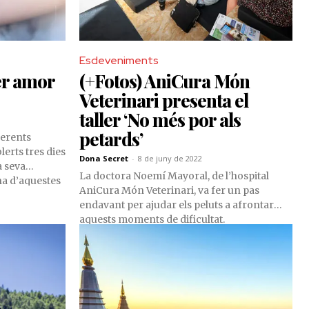
Esdeveniments
per amor
(+Fotos) AniCura Món
Veterinari presenta el
taller ‘No més por als
petards’
ferents
lerts tres dies
Dona Secret
-
8 de juny de 2022
a seva
La doctora Noemí Mayoral, de l’hospital
una d’aquestes
AniCura Món Veterinari, va fer un pas
plataforma Els
endavant per ajudar els peluts a afrontar
any són
aquests moments de dificultat.
idar d’aquests
im país. Mari
ns expliquen
 les quals –
strictament