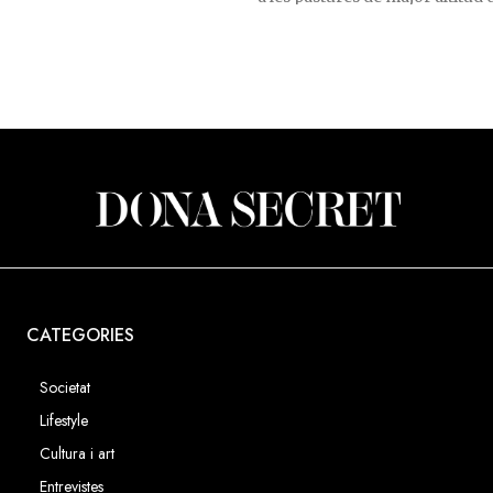
d’Ordino buscant la frescor i l
tendra.
CATEGORIES
Societat
Lifestyle
Cultura i art
Entrevistes