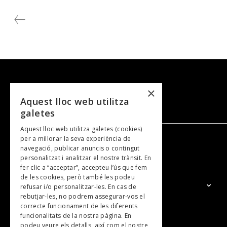
×
Aquest lloc web utilitza
galetes
Aquest lloc web utilitza galetes (cookies)
per a millorar la seva experiència de
navegació, publicar anuncis o contingut
NOSALTRES
personalitzat i analitzar el nostre trànsit. En
fer clic a “acceptar”, accepteu l’ús que fem
de les cookies, però també les podeu
El Grup
refusar i/o personalitzar-les. En cas de
rebutjar-les, no podrem assegurar-vos el
Contacte
correcte funcionament de les diferents
Subscripcions
funcionalitats de la nostra pàgina. En
podeu veure els detalls, així com el nostre