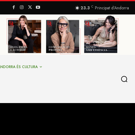
C
23.3
Principat d’Andorra
ANDORRA ÉS CULTURA