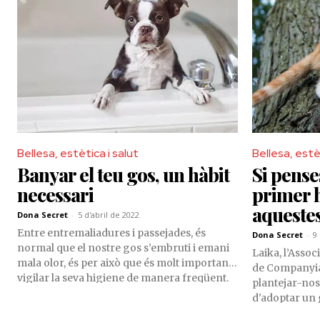
Bellesa, estètica i salut
Bellesa, estè
Banyar el teu gos, un hàbit
Si pense
necessari
primer 
aqueste
Dona Secret
-
5 d'abril de 2022
Entre entremaliadures i passejades, és
Dona Secret
-
9
normal que el nostre gos s’embruti i emani
Laika, l’Asso
mala olor, és per això que és molt important
de Companyia
vigilar la seva higiene de manera freqüent.
plantejar-nos
Això sí, amb molta cura!
d'adoptar un 