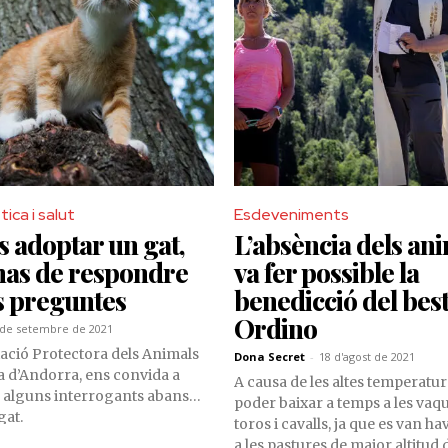
per garantir el seu benestar, m
entrebancs administratius, la
i, en alguns casos, l’hostilitat 
tica i salut
Esdeveniments
s adoptar un gat,
L’absència dels an
has de respondre
va fer possible la
s preguntes
benedicció del best
Ordino
 de setembre de 2021
ciació Protectora dels Animals
Dona Secret
-
18 d'agost de 2021
 d’Andorra, ens convida a
A causa de les altes temperatur
 alguns interrogants abans
poder baixar a temps a les vaqu
gat.
toros i cavalls, ja que es van h
a les pastures de major altitud 