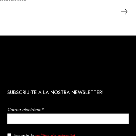
’herba més
SUBSCRIU-TE A LA NOSTRA NEWSLETTER!
Correu electrònic*
Accepto la
política de privacitat