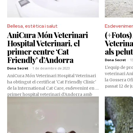
Bellesa, estètica i salut
Esdevenime
AniCura Món Veterinari
(+Fotos
Hospital Veterinari, el
Veterina
primer centre ‘Cat
als pelu
Friendly’ d’Andorra
Dona Secret
-
1
L’equip de pro
Dona Secret
-
1 de desembre de 2023
veterinari An
AniCura Món Veterinari Hospital Veterinari
la Gossera Ofi
ha obtingut el certificat 'Cat Friendly Clinic'
passat 12 de j
de la International Cat Care, esdevenint en el
amb una jorna
primer hospital veterinari d'Andorra amb
diversió que 
aquesta distinció. Aquest hospital veterinari
l'adopció resp
escaldenc s’ha transformat per a oferir un
companys hum
entorn òptim per a la cura dels gats, enfocat
muntanya fins
en el benestar i la comoditat d’aquests
animals.