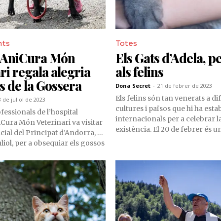
nts
Totes
) AniCura Món
Els Gats d’Adela, 
ri regala alegria
als felins
ts de la Gossera
Dona Secret
-
21 de febrer de 2023
Els felins són tan venerats a di
3 de juliol de 2023
cultures i països que hi ha estab
fessionals de l’hospital
internacionals per a celebrar l
iCura Món Veterinari va visitar
existència. El 20 de febrer és 
cial del Principat d’Andorra, el
dates especials, però, per a la 
uliol, per a obsequiar els gossos
Gats d’Adela, tots els dies de l’
da molt agradable i plena de
igualment importants per a cu
també va servir per a fomentar
animals amb els quals compart
onsable. Els peludets i els seus
Pau Martínez i Laura Larios, e
ans van fer un recorregut de
la realitat de la població felina,
 al poble fronterer d’Arcavell.
concretament de les colònies, a
asseguren– s’han d’atendre e