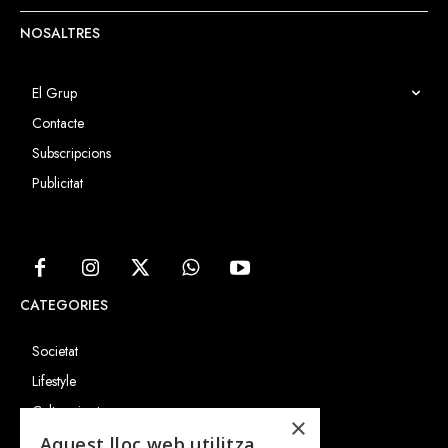
NOSALTRES
El Grup
Contacte
Subscripcions
Publicitat
CATEGORIES
Societat
Lifestyle
Cultura i art
×
Entrevistes
Aquest lloc web utilitza