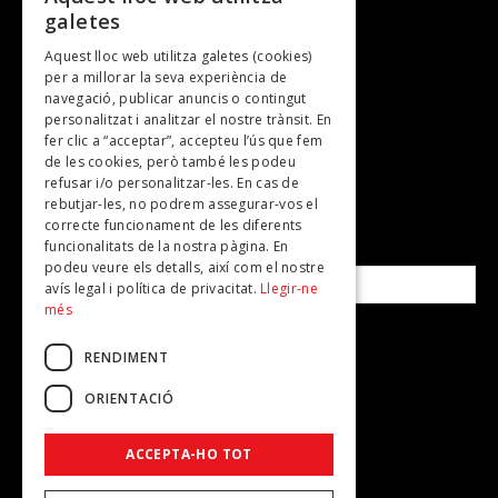
galetes
Gastronomia
Aquest lloc web utilitza galetes (cookies)
TV
per a millorar la seva experiència de
Plans per fer
navegació, publicar anuncis o contingut
personalitzat i analitzar el nostre trànsit. En
Revistes
fer clic a “acceptar”, accepteu l’ús que fem
de les cookies, però també les podeu
refusar i/o personalitzar-les. En cas de
SUBSCRIU-TE A LA NOSTRA NEWSLETTER!
rebutjar-les, no podrem assegurar-vos el
correcte funcionament de les diferents
funcionalitats de la nostra pàgina. En
Correu electrònic*
podeu veure els detalls, així com el nostre
avís legal i política de privacitat.
Llegir-ne
més
Accepto la
política de privacitat
RENDIMENT
ORIENTACIÓ
ACCEPTA-HO TOT