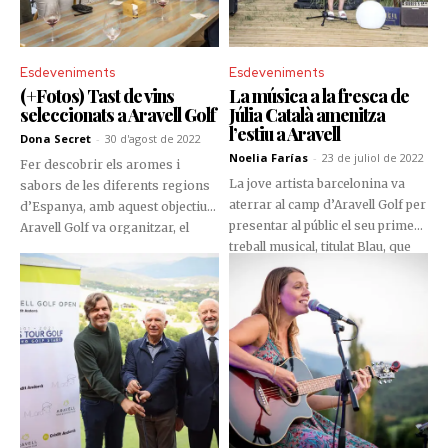
Esdeveniments
Esdeveniments
(+Fotos) Tast de vins
La música a la fresca de
seleccionats a Aravell Golf
Júlia Català amenitza
l’estiu a Aravell
Dona Secret
-
30 d'agost de 2022
Noelia Farías
-
23 de juliol de 2022
Fer descobrir els aromes i
La jove artista barcelonina va
sabors de les diferents regions
aterrar al camp d’Aravell Golf per
d’Espanya, amb aquest objectiu
presentar al públic el seu primer
Aravell Golf va organitzar, el
treball musical, titulat Blau, que
passat 28 d’agost, un tast de vins
conté cinc cançons en anglès i
per als seus socis, que va dirigir
una en català.
magistralment Roser Pruneda,
sommelier de l’Empordà.