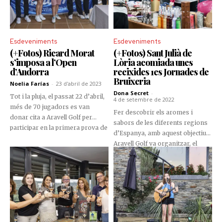
Esdeveniments
Esdeveniments
(+Fotos) Ricard Morat
(+Fotos) Sant Julià de
s’imposa a l’Open
Lòria acomiada unes
d’Andorra
reeixides 1es Jornades de
Bruixeria
Noelia Farías
-
23 d'abril de 2023
Dona Secret
-
Tot i la pluja, el passat 22 d’abril,
4 de setembre de 2022
més de 70 jugadors es van
Fer descobrir els aromes i
donar cita a Aravell Golf per
sabors de les diferents regions
participar en la primera prova de
d’Espanya, amb aquest objectiu
la setena edició de l’Open
Aravell Golf va organitzar, el
d’Andorra, organitzada per la
passat 28 d’agost, un tast de vins
FGA, en la qual es va imposar
per als seus socis, que va dirigir
amb superioritat Ricard Morat.
magistralment Roser Pruneda,
sommelier de l’Empordà.