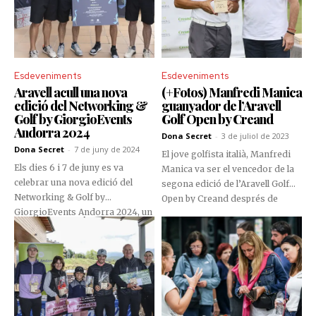
Esdeveniments
Esdeveniments
Aravell acull una nova
(+Fotos) Manfredi Manica
edició del Networking &
guanyador de l’Aravell
Golf by GiorgioEvents
Golf Open by Creand
Andorra 2024
Dona Secret
-
3 de juliol de 2023
Dona Secret
-
7 de juny de 2024
El jove golfista italià, Manfredi
Els dies 6 i 7 de juny es va
Manica va ser el vencedor de la
celebrar una nova edició del
segona edició de l’Aravell Golf
Networking & Golf by
Open by Creand després de
GiorgioEvents Andorra 2024, un
completar els 18 forats amb una
esdeveniment que va reunir
volta de 66 impactes (-5), per un
empreses i professionals en un
total de 198 cops (-5), deixant
entorn únic per fomentar les
enrere Paul McBride, que va
relacions comercials i el contacte
acabar amb 199 cops (-4), en
professional.
segona posició.