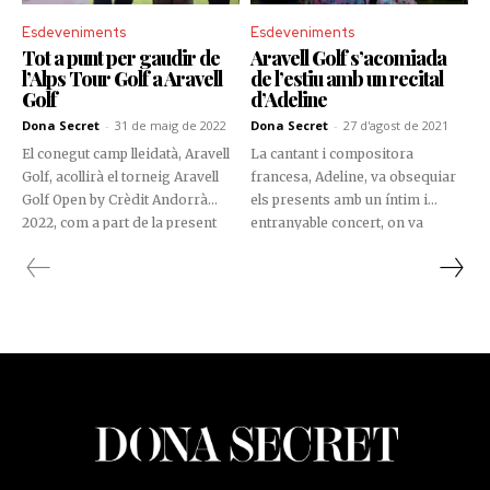
Esdeveniments
Esdeveniments
Tot a punt per gaudir de
Aravell Golf s’acomiada
l’Alps Tour Golf a Aravell
de l’estiu amb un recital
Golf
d’Adeline
Dona Secret
-
31 de maig de 2022
Dona Secret
-
27 d'agost de 2021
El conegut camp lleidatà, Aravell
La cantant i compositora
Golf, acollirà el torneig Aravell
francesa, Adeline, va obsequiar
Golf Open by Crèdit Andorrà
els presents amb un íntim i
2022, com a part de la present
entranyable concert, on va
temporada de l’Alps Tour Golf.
mostrar un estil més aviat
La cita es durà a terme entre els
rocker. Amb el del passat 26
dies 16 i 18 de juny.
d’agost, Aravell Golf posa punt
final a la seva agenda
d’entreteniment estival.