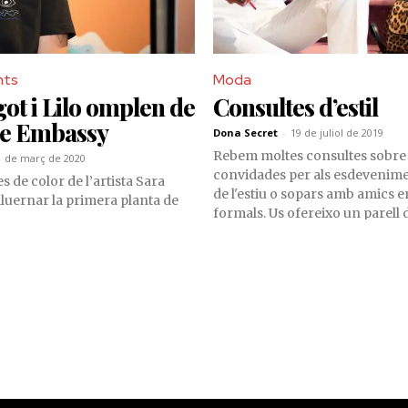
nts
Moda
ot i Lilo omplen de
Consultes d’estil
he Embassy
Dona Secret
-
19 de juliol de 2019
Rebem moltes consultes sobre 
1 de març de 2020
convidades per als esdevenime
s de color de l’artista Sara
de l'estiu o sopars amb amics e
luernar la primera planta de
formals. Us ofereixo un parell
em semblen més universals.