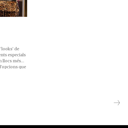
‘looks’ de
nts especials
n llocs més
 d'opcions que