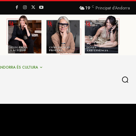
C
19
Principat d’Andorra
ANDORRA ÉS CULTURA