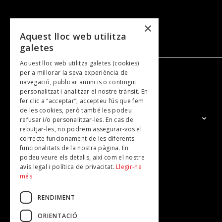
×
Aquest lloc web utilitza
galetes
Aquest lloc web utilitza galetes (cookies)
per a millorar la seva experiència de
navegació, publicar anuncis o contingut
NOSALTRES
personalitzat i analitzar el nostre trànsit. En
fer clic a “acceptar”, accepteu l’ús que fem
de les cookies, però també les podeu
El Grup
refusar i/o personalitzar-les. En cas de
rebutjar-les, no podrem assegurar-vos el
Contacte
correcte funcionament de les diferents
Subscripcions
funcionalitats de la nostra pàgina. En
podeu veure els detalls, així com el nostre
Publicitat
avís legal i política de privacitat.
Llegir-ne
més
RENDIMENT
ORIENTACIÓ