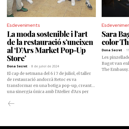
Esdeveniments
Esdevenime
La moda sostenible i l’art
Sara Bag
de la restauració s’uneixen
color T
al ‘D’Ars Market Pop-Up
Dona Secret
-
1
Store’
Les pinzellade
Bagot van enl
Dona Secret
-
8 de juliol de 2024
The Embassy.
El cap de setmana del 6 i 7 de juliol, el taller
de restauració andorrà Retoc es va
transformar en una botiga pop-up, creant
una sinergia única amb l’Atelier d’Ars per
fomentar l’economia circular.
L’esdeveniment va oferir als visitants
l'oportunitat de descobrir una gran varietat
de roba, mobles i objectes, combinant la
moda sostenible amb l’art de la restauració.