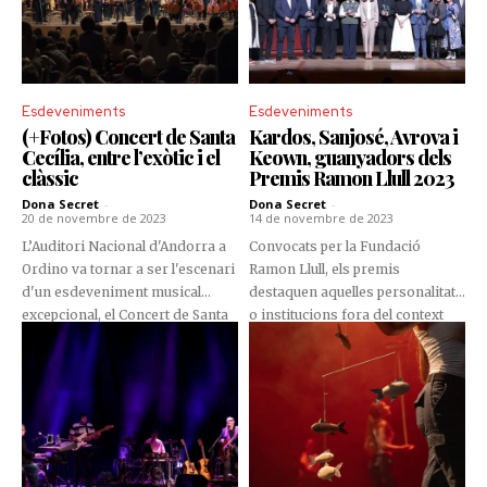
entre artistes i espectadors.
conversa, reflexió i actuacions
en directe.
Esdeveniments
Esdeveniments
(+Fotos) Concert de Santa
Kardos, Sanjosé, Avrova i
Cecília, entre l’exòtic i el
Keown, guanyadors dels
clàssic
Premis Ramon Llull 2023
Dona Secret
-
Dona Secret
-
20 de novembre de 2023
14 de novembre de 2023
L’Auditori Nacional d'Andorra a
Convocats per la Fundació
Ordino va tornar a ser l'escenari
Ramon Llull, els premis
d'un esdeveniment musical
destaquen aquelles personalitats
excepcional, el Concert de Santa
o institucions fora del context
Cecília, organitzat per la
lingüístic català que
Fundació ONCA. Explicava Albert
contribueixin de forma
Gumí, director artístic de la
significativa a la difusió
fundació, que l’espectacle
internacional de la llengua i la
buscava oferir els espectadors
cultura catalana. A l’onzena
amb un repertori eclèctic i
edició, els guardonats van ser
dinàmic.
József Kardos (Hongria), Àxel