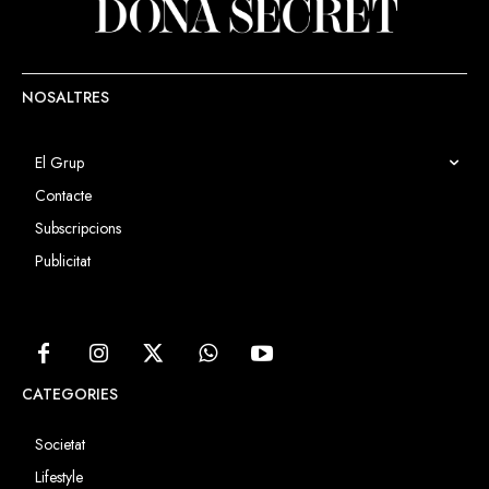
de 30 anys. L’espectacle, però, no
artística.
va decebre cap dels presents,
que van ovacionar i gaudir dels
artistes amb molta intensitat.
NOSALTRES
El Grup
Contacte
Subscripcions
Publicitat
CATEGORIES
Societat
Lifestyle