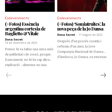
Sanjosé (de l'àmbit catalano-
alemany), Nina Avrova (Rússia) i
Dominic Keown (Anglaterra).
Esdeveniments
Esdeveniments
(+Fotos) Essència
(+Fotos) ‘Somiatruites’, la
argentina cortesia de
nova peça de la Jo Dansa
Baglietto & Vitale
Dona Secret
-
17 d'agost de 2023
Dona Secret
-
Després d’un procés creatiu i
14 de setembre de 2023
reflexiu d’un mes, la Jove
Potser hi va faltar una mica més
Companyia Nacional de Dansa
de publicitat i de ressò, perquè,
d’Andorra, Jo Dansa, va estrenar
francament, no hi ha cap altra
‘Somiatruites’ a l’Auditori
explicació –almenys no una
Nacional d’Andorra. La
suficientment coherent– perquè
producció, que es va poder
el concert del duet Baglietto &
apreciar per primera vegada el
Vitale no omplís l’Auditori
passat 10 d’agost, va comptar
Nacional d’Andorra, en especial
amb la direcció artística de Martí
en tractar-se d’un conjunt
Güell, ballarí i coreògraf, i de
musical que ha sabut
Mònica Vega, ballarina que, en
reinterpretar el tango i el
aquesta oportunitat, va fer de
folklore argentí al llarg de més
coordinadora i col·laboradora