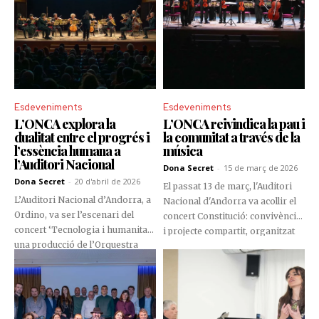
Esdeveniments
Esdeveniments
L’ONCA explora la
L’ONCA reivindica la pau i
dualitat entre el progrés i
la comunitat a través de la
l’essència humana a
música
l’Auditori Nacional
Dona Secret
-
15 de març de 2026
Dona Secret
-
20 d'abril de 2026
El passat 13 de març, l'Auditori
L’Auditori Nacional d’Andorra, a
Nacional d'Andorra va acollir el
Ordino, va ser l’escenari del
concert Constitució: convivència
concert ‘Tecnologia i humanitat’,
i projecte compartit, organitzat
una producció de l’Orquestra
per la Fundació ONCA, en el marc
Nacional Clàssica d’Andorra
de la commemoració de la
(ONCA) amb el suport del Govern
Constitució andorrana.
d’Andorra i Creand Fundació.
Sota la direcció de Jhoanna