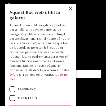
Cultura i art
×
Entrevistes
Aquest lloc web utilitza
galetes
Gastronomia
Aquest lloc web utilitza galetes (cookies)
TV
per a millorar la seva experiència de
Plans per fer
navegació, publicar anuncis o contingut
personalitzat i analitzar el nostre trànsit. En
Revistes
fer clic a “acceptar”, accepteu l’ús que fem
de les cookies, però també les podeu
refusar i/o personalitzar-les. En cas de
SUBSCRIU-TE A LA NOSTRA NEWSLETTER!
rebutjar-les, no podrem assegurar-vos el
correcte funcionament de les diferents
funcionalitats de la nostra pàgina. En
Correu electrònic*
podeu veure els detalls, així com el nostre
avís legal i política de privacitat.
Llegir-ne
més
Accepto la
política de privacitat
RENDIMENT
ORIENTACIÓ