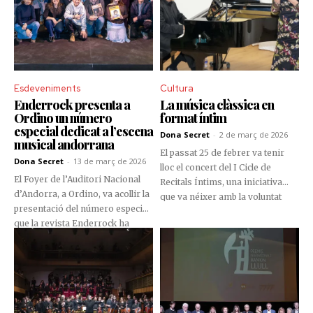
Sierralta, l’orquestra va proposar
un recorregut sonor que va
analitzar la relació entre el
progrés tecnològic i l’essència
humana, contraposant la
precisió mecànica amb la
Esdeveniments
Cultura
profunditat emocional de
Enderrock presenta a
La música clàssica en
l'expressió artística.
Ordino un número
format íntim
especial dedicat a l’escena
Dona Secret
-
2 de març de 2026
musical andorrana
El passat 25 de febrer va tenir
Dona Secret
-
13 de març de 2026
lloc el concert del I Cicle de
El Foyer de l’Auditori Nacional
Recitals Íntims, una iniciativa
d’Andorra, a Ordino, va acollir la
que va néixer amb la voluntat
presentació del número especial
d’apropar la música clàssica al
que la revista Enderrock ha
públic des d’una experiència més
dedicat íntegrament a l’escena
propera, emocional i cuidada.
musical andorrana. L’acte va
Impulsat per l’Escola de Música
aplegar músics, professionals
de Jordi Barceló, el cicle aposta
del sector cultural i públic
per un format reduït i acollidor
interessat en la música del país
establint una connexió directa
en una trobada que va combinar