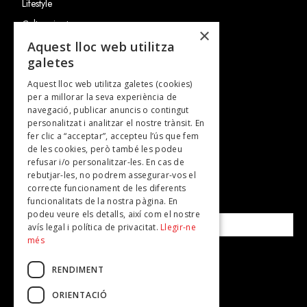
Lifestyle
Cultura i art
×
Entrevistes
Aquest lloc web utilitza
galetes
Gastronomia
Aquest lloc web utilitza galetes (cookies)
TV
per a millorar la seva experiència de
Plans per fer
navegació, publicar anuncis o contingut
personalitzat i analitzar el nostre trànsit. En
Revistes
fer clic a “acceptar”, accepteu l’ús que fem
de les cookies, però també les podeu
refusar i/o personalitzar-les. En cas de
SUBSCRIU-TE A LA NOSTRA NEWSLETTER!
rebutjar-les, no podrem assegurar-vos el
correcte funcionament de les diferents
funcionalitats de la nostra pàgina. En
Correu electrònic*
podeu veure els detalls, així com el nostre
avís legal i política de privacitat.
Llegir-ne
més
Accepto la
política de privacitat
RENDIMENT
ORIENTACIÓ