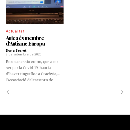
Actualitat
Autea és membre
d’Autisme Europa
Dona Secret
-
8 de setembre de 2020
En una sessió zoom, que a no
ser per la Covid-19, hauria
d’haver tingut lloc a Cracòvia,
l’Associació del trastorn de
l’espectre de l’autisme,
d’Andorra (AUTEA), és des del
passat 7 de novembre, un dels
més de 90 membres que
representen a 30 països i més de
7 milions de persones a Europa.