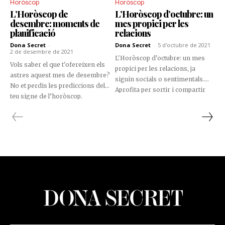
Horòscop
Horòscop
L’Horòscop de
L’Horòscop d’octubre: un
desembre: moments de
mes propici per les
planificació
relacions
Dona Secret
-
Dona Secret
-
5 d'octubre de 2021
2 de desembre de 2021
L'Horòscop d'octubre: un mes
Vols saber el que t'ofereixen els
propici per les relacions, ja
astres aquest mes de desembre?
siguin socials o sentimentals.
No et perdis les prediccions del
Aprofita per sortir i compartir
teu signe de l’horòscop.
experiències.