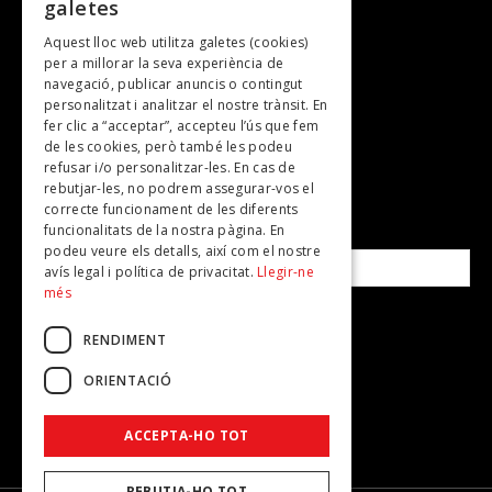
galetes
Gastronomia
Aquest lloc web utilitza galetes (cookies)
TV
per a millorar la seva experiència de
Plans per fer
navegació, publicar anuncis o contingut
personalitzat i analitzar el nostre trànsit. En
Revistes
fer clic a “acceptar”, accepteu l’ús que fem
de les cookies, però també les podeu
refusar i/o personalitzar-les. En cas de
SUBSCRIU-TE A LA NOSTRA NEWSLETTER!
rebutjar-les, no podrem assegurar-vos el
correcte funcionament de les diferents
funcionalitats de la nostra pàgina. En
Correu electrònic*
podeu veure els detalls, així com el nostre
avís legal i política de privacitat.
Llegir-ne
més
Accepto la
política de privacitat
RENDIMENT
ORIENTACIÓ
ACCEPTA-HO TOT
REBUTJA-HO TOT