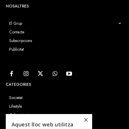
NOSALTRES
El Grup
Contacte
Subscripcions
Publicitat
CATEGORIES
Societat
Lifestyle
Cultura i art
×
Entrevistes
Aquest lloc web utilitza