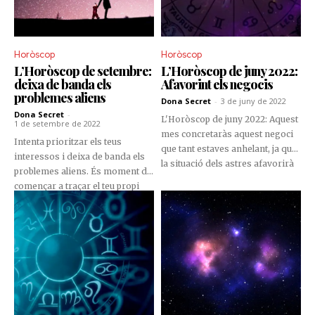
Horòscop
Horòscop
L’Horòscop de setembre:
L’Horòscop de juny 2022:
deixa de banda els
Afavorint els negocis
problemes aliens
Dona Secret
-
3 de juny de 2022
Dona Secret
-
L'Horòscop de juny 2022: Aquest
1 de setembre de 2022
mes concretaràs aquest negoci
Intenta prioritzar els teus
que tant estaves anhelant, ja que
interessos i deixa de banda els
la situació dels astres afavorirà
problemes aliens. És moment de
tots els teus projectes.
començar a traçar el teu propi
camí i de treballar molt
intensament per aconseguir
aquelles fites que vols assolir.
Tard o d'hora els teus esforços
et donaran la recompensa.