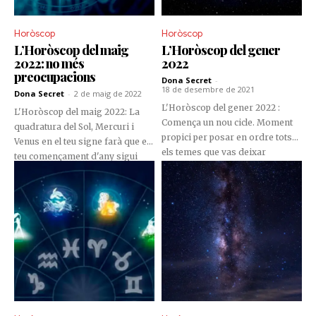
Horòscop
Horòscop
L’Horòscop del maig
L’Horòscop del gener
2022: no més
2022
preocupacions
Dona Secret
-
18 de desembre de 2021
Dona Secret
-
2 de maig de 2022
L'Horòscop del gener 2022 :
L'Horòscop del maig 2022: La
Comença un nou cicle. Moment
quadratura del Sol, Mercuri i
propici per posar en ordre tots
Venus en el teu signe farà que el
els temes que vas deixar
teu començament d'any sigui
pendents en els últims mesos.
una mica problemàtic. Per això,
has d'evitar els conflictes i
deixar de banda les teves
ambicions.