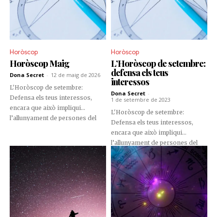
Horòscop
Horòscop
Horòscop Maig
L’Horòscop de setembre:
defensa els teus
Dona Secret
-
12 de maig de 2026
interessos
L'Horòscop de setembre:
Dona Secret
-
Defensa els teus interessos,
1 de setembre de 2023
encara que això impliqui
L'Horòscop de setembre:
l’allunyament de persones del
Defensa els teus interessos,
teu voltant. No siguis
encara que això impliqui
conformista, surt de la teva zona
l’allunyament de persones del
de confort perquè la recompensa
teu voltant. No siguis
serà molt gran. Si encara no
conformista, surt de la teva zona
t’has pres uns dies de vacances,
de confort perquè la recompensa
aprofita setembre per fer una
serà molt gran. Si encara no
escapada amb la família.
t’has pres uns dies de vacances,
aprofita setembre per fer una
escapada amb la família.