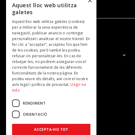
×
Aquest lloc web utilitza
galetes
Aquest lloc web utilitza galetes (cookies)
per a millorar la seva experiència de
navegació, publicar anuncis o contingut
NOSALTRES
personalitzat i analitzar el nostre trànsit. En
fer clic a “acceptar”, accepteu l’ús que fem
de les cookies, però també les podeu
El Grup
refusar i/o personalitzar-les. En cas de
rebutjar-les, no podrem assegurar-vos el
Contacte
correcte funcionament de les diferents
Subscripcions
funcionalitats de la nostra pàgina. En
podeu veure els detalls, així com el nostre
Publicitat
avís legal i política de privacitat.
Llegir-ne
més
RENDIMENT
ORIENTACIÓ
ACCEPTA-HO TOT