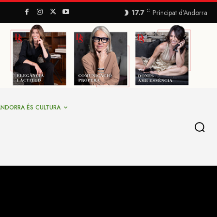
C
17.7
Principat d’Andorra
ANDORRA ÉS CULTURA