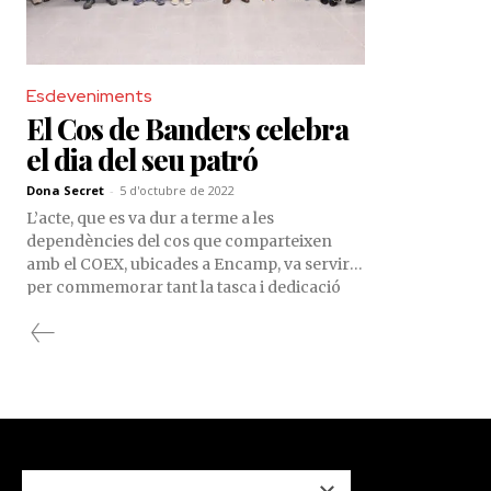
Esdeveniments
El Cos de Banders celebra
el dia del seu patró
Dona Secret
-
5 d'octubre de 2022
L’acte, que es va dur a terme a les
dependències del cos que comparteixen
amb el COEX, ubicades a Encamp, va servir
per commemorar tant la tasca i dedicació
dels banders, com per reconèixer la
trajectòria i els anys de servei en el cos, de
Josep Andorrà i Judit Vinyal.