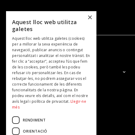
×
Aquest lloc web utilitza
galetes
Aquest lloc web utilitza galetes (cookies)
per a millorar la seva experiència de
navegació, publicar anuncis o contingut
NOSALTRES
personalitzat i analitzar el nostre trànsit. En
fer clic a “acceptar”, accepteu l’ús que fem
de les cookies, però també les podeu
El Grup
refusar i/o personalitzar-les. En cas de
rebutjar-les, no podrem assegurar-vos el
Contacte
correcte funcionament de les diferents
Subscripcions
funcionalitats de la nostra pàgina. En
podeu veure els detalls, així com el nostre
Publicitat
avís legal i política de privacitat.
Llegir-ne
més
RENDIMENT
ORIENTACIÓ