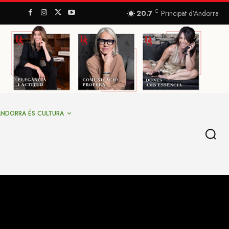
C
20.7
Principat d’Andorra
ANDORRA ÉS CULTURA