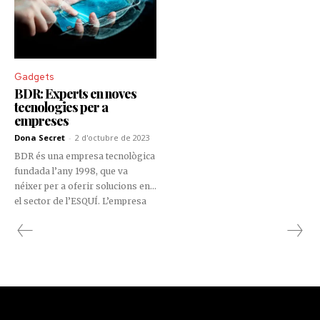
Gadgets
BDR: Experts en noves
tecnologies per a
empreses
Dona Secret
-
2 d'octubre de 2023
BDR és una empresa tecnològica
fundada l’any 1998, que va
néixer per a oferir solucions en
el sector de l’ESQUÍ. L’empresa
ha experimentat un creixement
constant ampliant els seus
serveis per a atendre diferents
sectors, des de petites empreses
fins a grans corporacions.