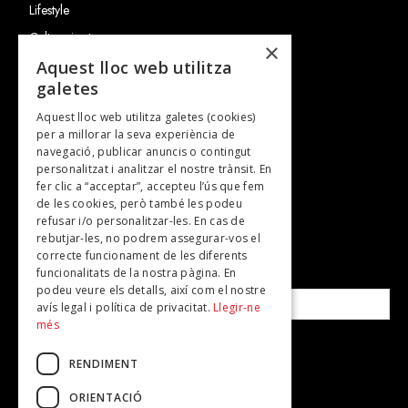
Lifestyle
Cultura i art
×
Entrevistes
Aquest lloc web utilitza
galetes
Gastronomia
Aquest lloc web utilitza galetes (cookies)
TV
per a millorar la seva experiència de
Plans per fer
navegació, publicar anuncis o contingut
personalitzat i analitzar el nostre trànsit. En
Revistes
fer clic a “acceptar”, accepteu l’ús que fem
de les cookies, però també les podeu
refusar i/o personalitzar-les. En cas de
SUBSCRIU-TE A LA NOSTRA NEWSLETTER!
rebutjar-les, no podrem assegurar-vos el
correcte funcionament de les diferents
funcionalitats de la nostra pàgina. En
Correu electrònic*
podeu veure els detalls, així com el nostre
avís legal i política de privacitat.
Llegir-ne
més
Accepto la
política de privacitat
RENDIMENT
ORIENTACIÓ