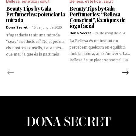
Bellesa, estètica i salut
Bellesa, estètica i salut
Beauty Tips by Gala
Beauty Tips by Gala
Perfumeries: potenciar la
Perfumeries: “Bellesa
mirada
Conscient”, tècniques de
ioga facial
Dona Secret
-
15 de juny de 2020
Dona Secret
-
26 de maig de 2020
T’agradaria tenir una mirada
La Bellesa és un instant on
“sexy” i seductora? No et perdis
percebem quelcom en equilibri
els nostres consells, i ara més
amb la natura, amb l’univers. La
que mai, ja que és la part més
Bellesa és un plaer sensorial. La
visible del nostre rostre.
Bellesa ens parla de les
sensacions, les percepcions, per
tant del moment present. La
fisioterapeuta i professora de
ioga Lidia Rodrigo
(@lidiarodrigofisioterapia) ha
desenvolupat per a nosaltres el
projecte “Bellesa Conscient”. En
ell us proposem una sèrie de
tècniques per a cuidar la nostra
Bellesa a través del ioga facial,