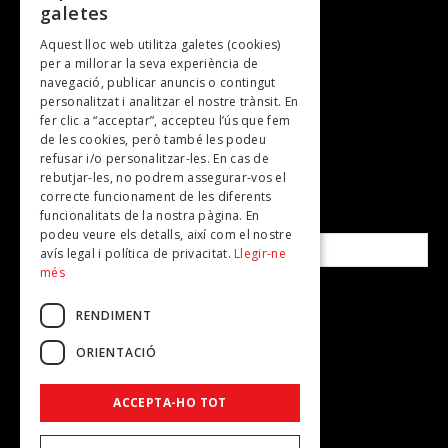
galetes
Gastronomia
Aquest lloc web utilitza galetes (cookies)
TV
per a millorar la seva experiència de
Plans per fer
navegació, publicar anuncis o contingut
personalitzat i analitzar el nostre trànsit. En
Revistes
fer clic a “acceptar”, accepteu l’ús que fem
de les cookies, però també les podeu
refusar i/o personalitzar-les. En cas de
SUBSCRIU-TE A LA NOSTRA NEWSLETTER!
rebutjar-les, no podrem assegurar-vos el
correcte funcionament de les diferents
funcionalitats de la nostra pàgina. En
Correu electrònic*
podeu veure els detalls, així com el nostre
avís legal i política de privacitat.
Llegir-ne
més
Accepto la
política de privacitat
RENDIMENT
ORIENTACIÓ
ACCEPTA-HO TOT