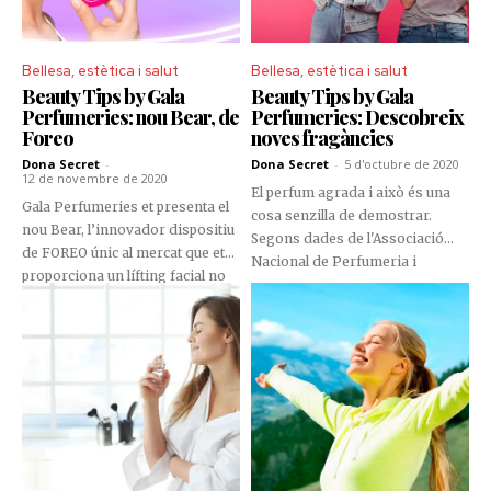
pell.
Bellesa, estètica i salut
Bellesa, estètica i salut
Beauty Tips by Gala
Beauty Tips by Gala
Perfumeries: nou Bear, de
Perfumeries: Descobreix
Foreo
noves fragàncies
Dona Secret
-
Dona Secret
-
5 d'octubre de 2020
12 de novembre de 2020
El perfum agrada i això és una
Gala Perfumeries et presenta el
cosa senzilla de demostrar.
nou Bear, l’innovador dispositiu
Segons dades de l'Associació
de FOREO únic al mercat que et
Nacional de Perfumeria i
proporciona un lífting facial no
Cosmètica, ens gastem uns 1.200
invasiu.
milions d'euros a l'any en
fragàncies. I entre les aromes
favorites destaquen, per sobre
de la resta, les que tenen notes
florals. El mes d’octubre és un
mes de llançaments i novetats. A
Andorra tenim la sort de tenir-
ne algunes d’elles abans que