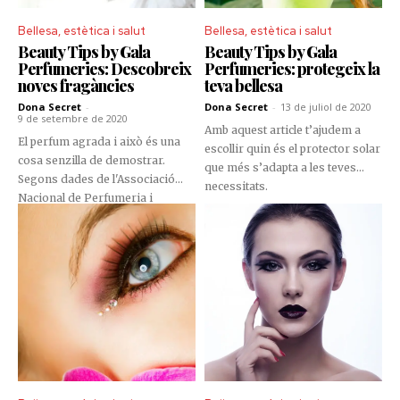
ningú. I perquè qualsevol ocasió
és bona per a utilitzar una nova
Bellesa, estètica i salut
Bellesa, estètica i salut
fragància, no et perdis les
Beauty Tips by Gala
Beauty Tips by Gala
recomanacions del mes que
Perfumeries: Descobreix
Perfumeries: protegeix la
tenim per a tu.
noves fragàncies
teva bellesa
Dona Secret
-
Dona Secret
-
13 de juliol de 2020
9 de setembre de 2020
Amb aquest article t’ajudem a
El perfum agrada i això és una
escollir quin és el protector solar
cosa senzilla de demostrar.
que més s’adapta a les teves
Segons dades de l'Associació
necessitats.
Nacional de Perfumeria i
Cosmètica, ens gastem uns 1.200
milions d'euros a l'any en
fragàncies. I entre els aromes
favorits destaquen, per sobre de
la resta, les que tenen notes
florals.