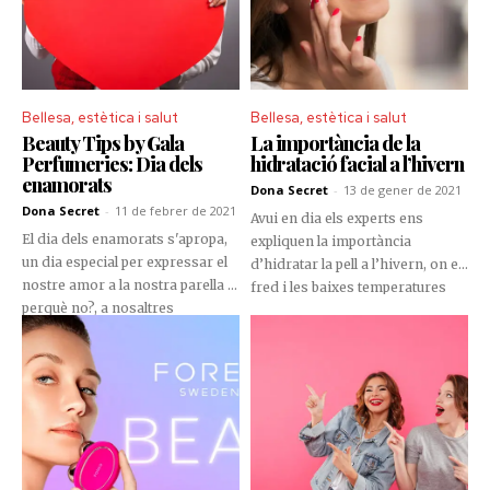
Bellesa, estètica i salut
Bellesa, estètica i salut
Beauty Tips by Gala
La importància de la
Perfumeries: Dia dels
hidratació facial a l’hivern
enamorats
Dona Secret
-
13 de gener de 2021
Dona Secret
-
11 de febrer de 2021
Avui en dia els experts ens
El dia dels enamorats s'apropa,
expliquen la importància
un dia especial per expressar el
d’hidratar la pell a l’hivern, on el
nostre amor a la nostra parella o,
fred i les baixes temperatures
perquè no?, a nosaltres
fan que la pell del rostre pateixi i
mateixos. Una aroma especial
se’ns ressequi. No deixeu que
pot ser el regal perfecte per
els canvis sobtats de
aquest dia i pels que vindran
temperatura augmentin les
més endavant.
lesions a la vostra dermis. Els
tractaments facials es fan
necessaris per mantenir
l’estabilitat i permeabilitat de la