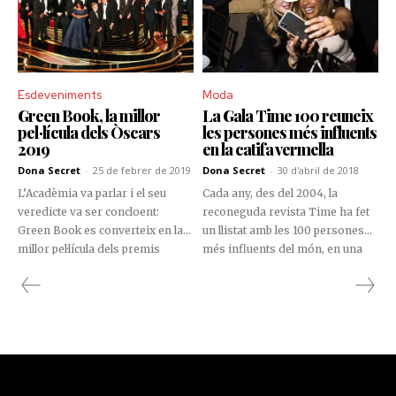
Esdeveniments
Moda
Green Book, la millor
La Gala Time 100 reuneix
pel·lícula dels Òscars
les persones més influents
2019
en la catifa vermella
Dona Secret
-
25 de febrer de 2019
Dona Secret
-
30 d'abril de 2018
L’Acadèmia va parlar i el seu
Cada any, des del 2004, la
veredicte va ser concloent:
reconeguda revista Time ha fet
Green Book es converteix en la
un llistat amb les 100 persones
millor pel·lícula dels premis
més influents del món, en una
Òscars 2019. El film, dirigit pel
exclusiva selecció que es
Peter Farrely, va conquerir la tan
divideix en 5 categories de 20
anhelada estatueta daurada, tot i
persones cadascuna d’elles.
que la producció mexicana Roma
es perfilava com a favorita.