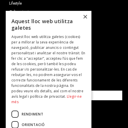
Lifestyle
Cultura i art
×
Entrevistes
Aquest lloc web utilitza
galetes
Gastronomia
Aquest lloc web utilitza galetes (cookies)
TV
per a millorar la seva experiència de
Plans per fer
navegació, publicar anuncis o contingut
personalitzat i analitzar el nostre trànsit. En
Revistes
fer clic a “acceptar”, accepteu l’ús que fem
de les cookies, però també les podeu
refusar i/o personalitzar-les. En cas de
SUBSCRIU-TE A LA NOSTRA NEWSLETTER!
rebutjar-les, no podrem assegurar-vos el
correcte funcionament de les diferents
funcionalitats de la nostra pàgina. En
Correu electrònic*
podeu veure els detalls, així com el nostre
avís legal i política de privacitat.
Llegir-ne
més
Accepto la
política de privacitat
RENDIMENT
ORIENTACIÓ