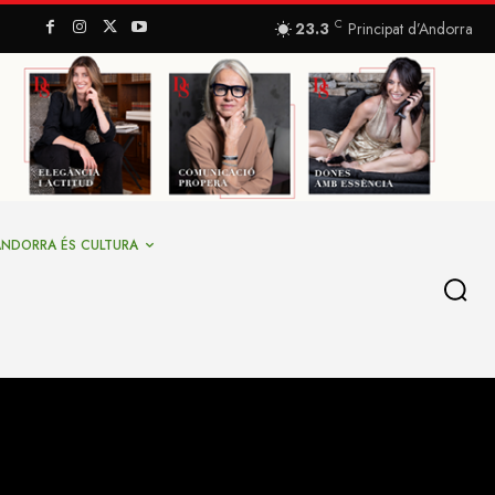
C
23.3
Principat d’Andorra
ANDORRA ÉS CULTURA