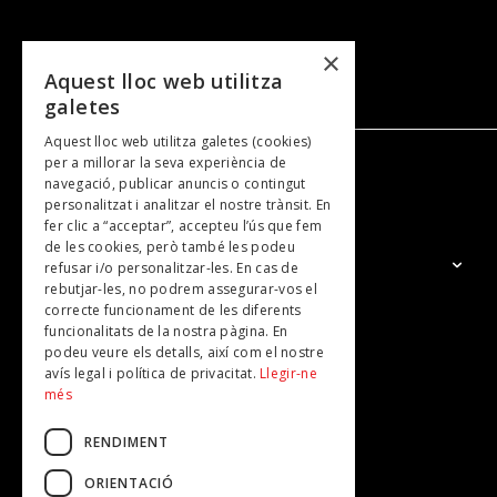
×
Aquest lloc web utilitza
galetes
Aquest lloc web utilitza galetes (cookies)
per a millorar la seva experiència de
navegació, publicar anuncis o contingut
NOSALTRES
personalitzat i analitzar el nostre trànsit. En
fer clic a “acceptar”, accepteu l’ús que fem
de les cookies, però també les podeu
El Grup
refusar i/o personalitzar-les. En cas de
rebutjar-les, no podrem assegurar-vos el
Contacte
correcte funcionament de les diferents
Subscripcions
funcionalitats de la nostra pàgina. En
podeu veure els detalls, així com el nostre
Publicitat
avís legal i política de privacitat.
Llegir-ne
més
RENDIMENT
ORIENTACIÓ