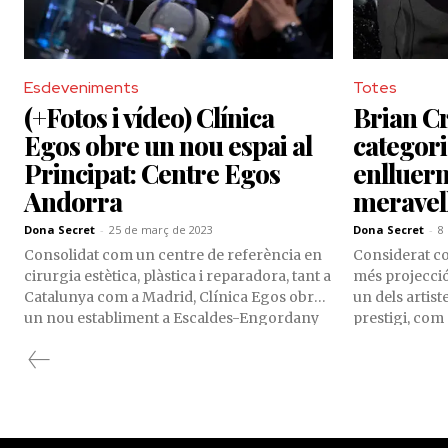
Esdeveniments
Totes
(+Fotos i vídeo) Clínica
Brian Cr
Egos obre un nou espai al
categor
Principat: Centre Egos
enlluern
Andorra
meravel
Dona Secret
-
25 de març de 2023
Dona Secret
-
8
Consolidat com un centre de referència en
Considerat c
cirurgia estètica, plàstica i reparadora, tant a
més projecció
Catalunya com a Madrid, Clínica Egos obre
un dels artist
un nou establiment a Escaldes-Engordany
prestigi, com
com a part del seu procés d’expansió
Barcelona Bea
internacional, el Centre Egos Andorra. Unes
tothom que es
50 persones han fet una primera ullada al
projecte en un còctel de presentació acollit
pel restaurant ToC, a AnyósPark.