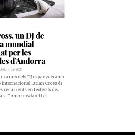
oss, un DJ de
ia mundial
at per les
les d’Andorra
 d'abril de 2021
om a uns dels DJ espanyols amb
 internacional, Brian Cross és
es recurrents en festivals de
 ara Tomorrowland i el
ch Festival, on fa vibrar a
colta les seves mescles.