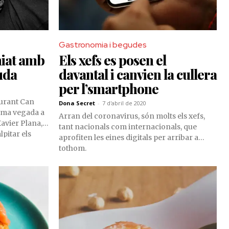
Gastronomia i begudes
iat amb
Els xefs es posen el
uda
davantal i canvien la cullera
per l’smartphone
aurant Can
Dona Secret
-
7 d'abril de 2020
ima vegada a
Arran del coronavirus, són molts els xefs,
Xavier Plana,
tant nacionals com internacionals, que
lpitar els
aprofiten les eines digitals per arribar a
especials.
tothom.
ó al bell mig