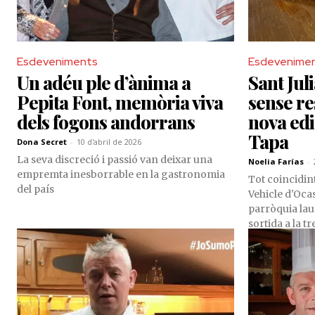
Esdeveniments
Esdevenime
Un adéu ple d’ànima a
Sant Jul
Pepita Font, memòria viva
sense re
dels fogons andorrans
nova edi
Tapa
Dona Secret
-
10 d'abril de 2026
La seva discreció i passió van deixar una
Noelia Farías
-
empremta inesborrable en la gastronomia
Tot coincidint
del país
Vehicle d'Ocas
parròquia lau
sortida a la t
Tapa, que, eng
de maig.