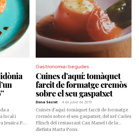
Gastronomia i begudes
 idònia
Cuines d’aquí: tomàquet
d’un
farcit de formatge cremòs
”
sobre el seu gaspatxet
Dona Secret
-
4 de juliol de 2019
da a
Cuines d'aquí: tomàquet farcit de formatge
 local i
cremòs sobre el seu gaspatxet, del xef Carles
a Jessica P.
Flinch del restaurant Can Manel i de la
dietista Marta Pons.