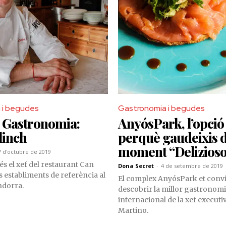
 i begudes
Gastronomia i begudes
l Gastronomia:
AnyósPark, l’opció
linch
perquè gaudeixis 
moment “Delizioso
7 d'octubre de 2019
és el xef del restaurant Can
Dona Secret
-
4 de setembre de 2019
s establiments de referència al
El complex AnyósPark et convi
ndorra.
descobrir la millor gastronomia
internacional de la xef executiv
Martino.