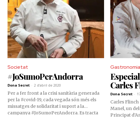
Societat
Gastronomia
#JoSumoPerAndorra
Especia
Carles F
Dona Secret
-
2 d'abril de 2020
Per a fer front a la crisi sanitària generada
Dona Secret
-
1
per la #covid-19, cada vegada són més els
Carles Flinch 
missatges de solidaritat i suport a la
Manel, un del
campanya #JoSumoPerAndorra. Es tracta
Principat d’A
de la campanya promoguda pel govern
d'Andorra per a captar fons destinats a la
compra de material sanitari i per ajudar als
col·lectius més vulnerables.