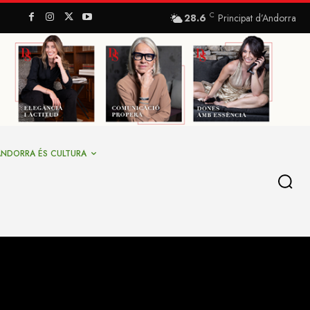
C
28.6
Principat d’Andorra
ANDORRA ÉS CULTURA