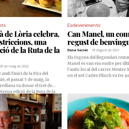
nts
Esdeveniments
ià de Lòria celebra,
Can Manel, un com
striccions, una
regust de benving
ció de la Ruta de la
Dona Secret
-
18 d'agost de 2021
Els fogons del llegendari rest
Manel es van encendre per últ
28 de maig de 2022
l’antic local del carrer Mestre 
 amb l'inici de la Fira del
on el xef Carles Flinch va fer pa
ió, el passat 5 de maig, la
paladars d’uns comensals molt 
rediana va donar el tret de
L’icònic establiment estrenarà,
retzena edició de la Ruta de la
pròximament, una nova ubicaci
uany, es va allargar fins al 27
de la capital.