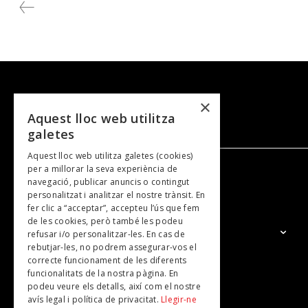
×
Aquest lloc web utilitza
galetes
Aquest lloc web utilitza galetes (cookies)
per a millorar la seva experiència de
navegació, publicar anuncis o contingut
NOSALTRES
personalitzat i analitzar el nostre trànsit. En
fer clic a “acceptar”, accepteu l’ús que fem
de les cookies, però també les podeu
El Grup
refusar i/o personalitzar-les. En cas de
rebutjar-les, no podrem assegurar-vos el
Contacte
correcte funcionament de les diferents
Subscripcions
funcionalitats de la nostra pàgina. En
podeu veure els detalls, així com el nostre
Publicitat
avís legal i política de privacitat.
Llegir-ne