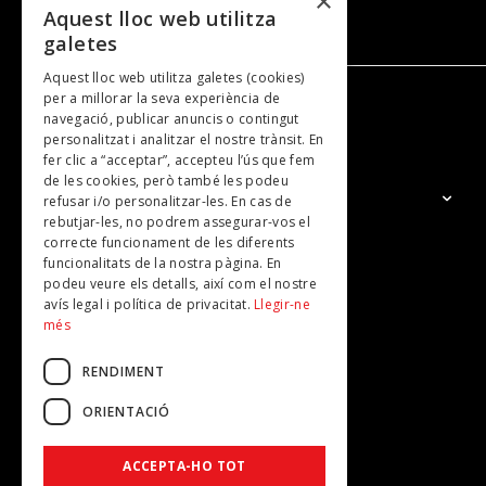
×
Aquest lloc web utilitza
galetes
Aquest lloc web utilitza galetes (cookies)
per a millorar la seva experiència de
navegació, publicar anuncis o contingut
NOSALTRES
personalitzat i analitzar el nostre trànsit. En
fer clic a “acceptar”, accepteu l’ús que fem
de les cookies, però també les podeu
El Grup
refusar i/o personalitzar-les. En cas de
rebutjar-les, no podrem assegurar-vos el
Contacte
correcte funcionament de les diferents
Subscripcions
funcionalitats de la nostra pàgina. En
podeu veure els detalls, així com el nostre
Publicitat
avís legal i política de privacitat.
Llegir-ne
més
RENDIMENT
ORIENTACIÓ
ACCEPTA-HO TOT