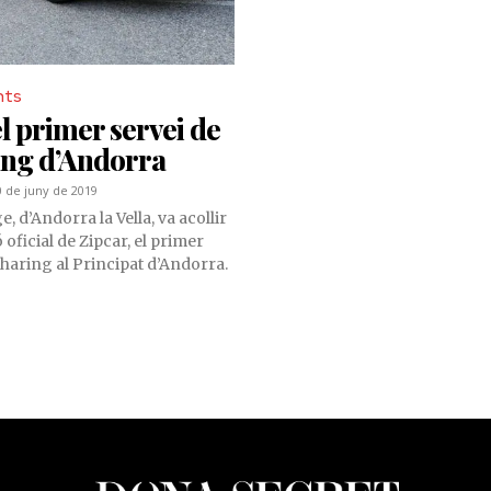
nts
el primer servei de
ing d’Andorra
0 de juny de 2019
 d’Andorra la Vella, va acollir
 oficial de Zipcar, el primer
sharing al Principat d’Andorra.