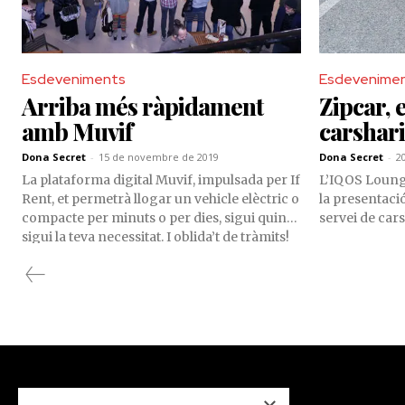
Esdeveniments
Esdevenime
Arriba més ràpidament
Zipcar, 
amb Muvif
carshar
Dona Secret
-
15 de novembre de 2019
Dona Secret
-
2
La plataforma digital Muvif, impulsada per If
L’IQOS Lounge,
Rent, et permetrà llogar un vehicle elèctric o
la presentació
compacte per minuts o per dies, sigui quina
servei de car
sigui la teva necessitat. I oblida’t de tràmits!