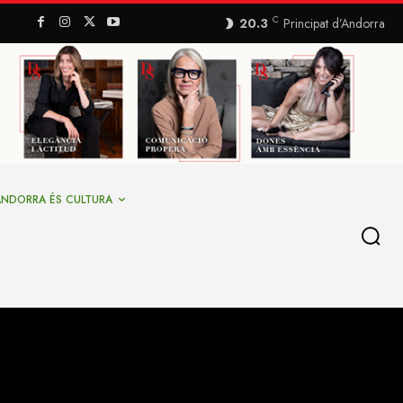
C
20.3
Principat d’Andorra
ANDORRA ÉS CULTURA