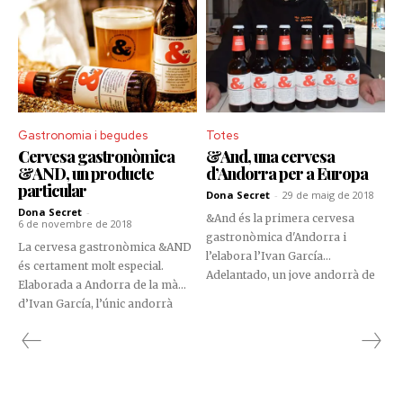
Gastronomia i begudes
Totes
Cervesa gastronòmica
&And, una cervesa
&AND, un producte
d’Andorra per a Europa
particular
Dona Secret
-
29 de maig de 2018
Dona Secret
-
&And és la primera cervesa
6 de novembre de 2018
gastronòmica d'Andorra i
La cervesa gastronòmica &AND
l’elabora l’Ivan García
és certament molt especial.
Adelantado, un jove andorrà de
Elaborada a Andorra de la mà
24 anys amb caràcter
d’Ivan García, l’únic andorrà
emprenedor i apassionat per la
llicenciat al Basque Culinary
gastronomia. L’Ivan té grans
Center, aquest producte està
projectes que portaran el nom
gaudint d’una gran acceptació.
del país en el panorama
internacional.