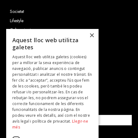
Societat
Lifestyle
Cultura i art
×
Entrevistes
Aquest lloc web utilitza
galetes
Gastronomia
Aquest lloc web utilitza galetes (cookies)
TV
per a millorar la seva experiència de
Plans per fer
navegació, publicar anuncis o contingut
personalitzat i analitzar el nostre trànsit. En
Revistes
fer clic a “acceptar”, accepteu l’ús que fem
de les cookies, però també les podeu
refusar i/o personalitzar-les. En cas de
SUBSCRIU-TE A LA NOSTRA NEWSLETTER!
rebutjar-les, no podrem assegurar-vos el
correcte funcionament de les diferents
funcionalitats de la nostra pàgina. En
Correu electrònic*
podeu veure els detalls, així com el nostre
avís legal i política de privacitat.
Llegir-ne
més
Accepto la
política de privacitat