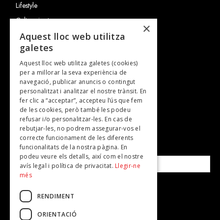
Lifestyle
Cultura i art
×
Entrevistes
Aquest lloc web utilitza
galetes
Gastronomia
Aquest lloc web utilitza galetes (cookies)
TV
per a millorar la seva experiència de
Plans per fer
navegació, publicar anuncis o contingut
personalitzat i analitzar el nostre trànsit. En
Revistes
fer clic a “acceptar”, accepteu l’ús que fem
de les cookies, però també les podeu
refusar i/o personalitzar-les. En cas de
SUBSCRIU-TE A LA NOSTRA NEWSLETTER!
rebutjar-les, no podrem assegurar-vos el
correcte funcionament de les diferents
funcionalitats de la nostra pàgina. En
Correu electrònic*
podeu veure els detalls, així com el nostre
avís legal i política de privacitat.
Llegir-ne
més
Accepto la
política de privacitat
RENDIMENT
ORIENTACIÓ