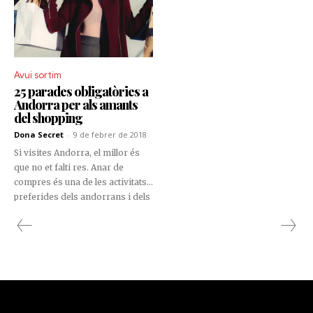
Avui sortim
25 parades obligatòries a
Andorra per als amants
del shopping
Dona Secret
-
9 de febrer de 2018
Si visites Andorra, el millor és
que no et falti res. Anar de
compres és una de les activitats
preferides dels andorrans i dels
turistes, i no podria ser d'una
altra manera. Els preus baixos i
l'àmplia varietat de productes
fan del Principat d'Andorra un
lloc més que oportú per als
amants del shopping.