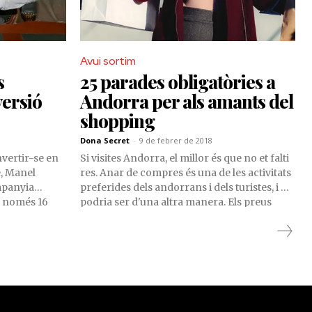
Avui sortim
s
25 parades obligatòries a
versió
Andorra per als amants del
shopping
Dona Secret
-
9 de febrer de 2018
nvertir-se en
Si visites Andorra, el millor és que no et falti
e, Manel
res. Anar de compres és una de les activitats
ompanyia
preferides dels andorrans i dels turistes, i no
b només 16
podria ser d'una altra manera. Els preus
dor de
baixos i l'àmplia varietat de productes fan del
d’Anvers, a
Principat d'Andorra un lloc més que oportú
tudiant a
per als amants del shopping.