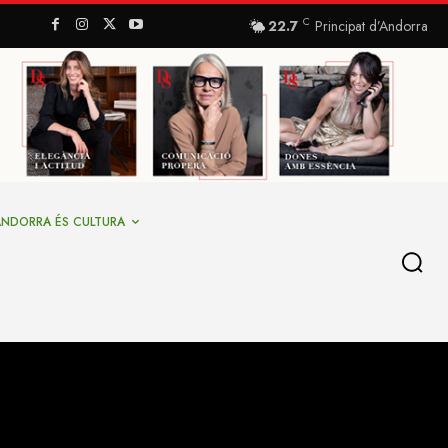
C
22.7
Principat d’Andorra
ANDORRA ÉS CULTURA