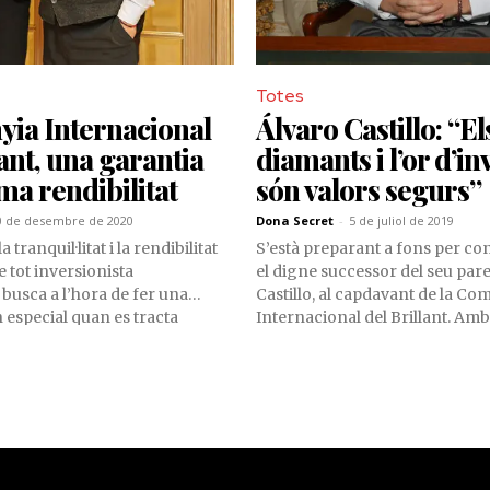
Totes
ia Internacional
Álvaro Castillo: “El
lant, una garantia
diamants i l’or d’in
a rendibilitat
són valors segurs”
0 de desembre de 2020
Dona Secret
-
5 de juliol de 2019
a tranquil·litat i la rendibilitat
S’està preparant a fons per co
 tot inversionista
el digne successor del seu par
busca a l’hora de fer una
Castillo, al capdavant de la C
n especial quan es tracta
Internacional del Brillant. Am
l’or i els diamants, segments en
anys es va convertir en el taxa
Companyia Internacional del
diamants més jove de la borsa 
perta.
Bèlgica. Ara té 18 anys i està es
ESADE.