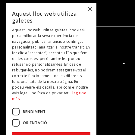
×
Aquest lloc web utilitza
galetes
Aquest lloc web utilitza galetes (cookies)
per a millorar la seva experiència de
navegació, publicar anuncis o contingut
NOSALTRES
personalitzat i analitzar el nostre trànsit. En
fer clic a “acceptar”, accepteu l’ús que fem
de les cookies, però també les podeu
El Grup
refusar i/o personalitzar-les. En cas de
rebutjar-les, no podrem assegurar-vos el
Contacte
correcte funcionament de les diferents
Subscripcions
funcionalitats de la nostra pàgina. En
podeu veure els detalls, així com el nostre
Publicitat
avís legal i política de privacitat.
Llegir-ne
més
RENDIMENT
ORIENTACIÓ