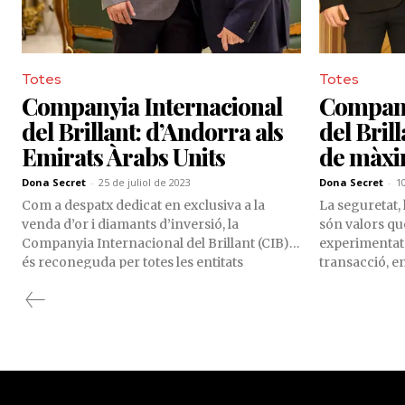
Totes
Totes
Companyia Internacional
Company
del Brillant: d’Andorra als
del Bril
Emirats Àrabs Units
de màxim
Dona Secret
-
25 de juliol de 2023
Dona Secret
-
1
Com a despatx dedicat en exclusiva a la
La seguretat, l
venda d’or i diamants d’inversió, la
són valors que
Companyia Internacional del Brillant (CIB)
experimentat 
és reconeguda per totes les entitats
transacció, e
financeres i agents reguladors del Principat
d’actius com 
d’Andorra.
els quals la 
Brillant és ex