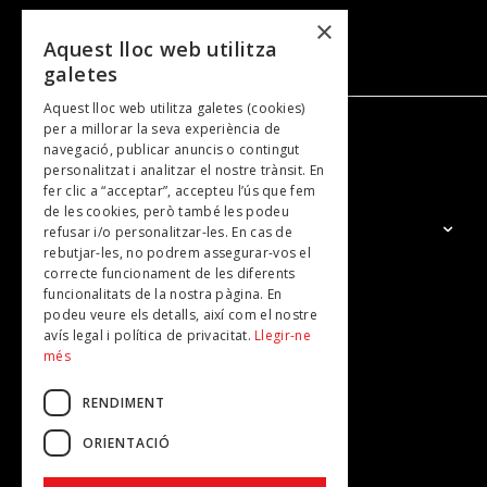
×
Aquest lloc web utilitza
galetes
Aquest lloc web utilitza galetes (cookies)
per a millorar la seva experiència de
navegació, publicar anuncis o contingut
NOSALTRES
personalitzat i analitzar el nostre trànsit. En
fer clic a “acceptar”, accepteu l’ús que fem
de les cookies, però també les podeu
El Grup
refusar i/o personalitzar-les. En cas de
rebutjar-les, no podrem assegurar-vos el
Contacte
correcte funcionament de les diferents
Subscripcions
funcionalitats de la nostra pàgina. En
podeu veure els detalls, així com el nostre
Publicitat
avís legal i política de privacitat.
Llegir-ne
més
RENDIMENT
ORIENTACIÓ