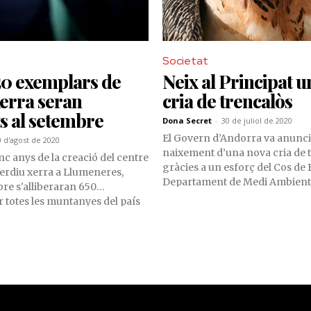
Societat
50 exemplars de
Neix al Principat 
erra seran
cria de trencalòs
ts al setembre
Dona Secret
-
30 de juliol de 2020
El Govern d’Andorra va anunci
0 d'agost de 2020
naixement d’una nova cria de t
nc anys de la creació del centre
gràcies a un esforç del Cos de 
 perdiu xerra a Llumeneres,
Departament de Medi Ambient
re s'alliberaran 650
 totes les muntanyes del país
el Cos de Banders.