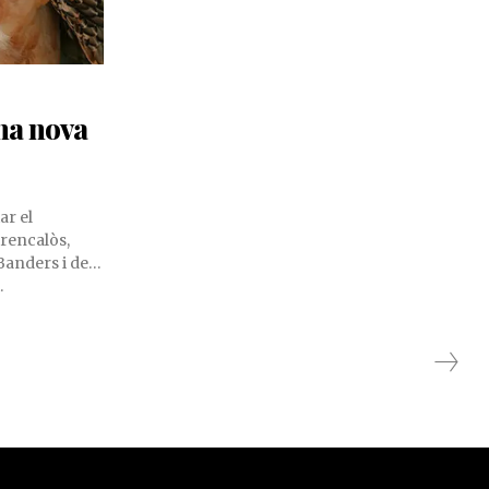
una nova
ar el
rencalòs,
Banders i del
.