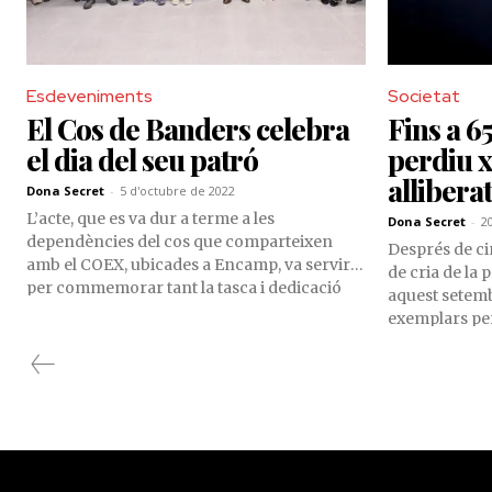
Esdeveniments
Societat
El Cos de Banders celebra
Fins a 6
el dia del seu patró
perdiu x
allibera
Dona Secret
-
5 d'octubre de 2022
L’acte, que es va dur a terme a les
Dona Secret
-
2
dependències del cos que comparteixen
Després de ci
amb el COEX, ubicades a Encamp, va servir
de cria de la
per commemorar tant la tasca i dedicació
aquest setemb
dels banders, com per reconèixer la
exemplars per
trajectòria i els anys de servei en el cos, de
amb l'ajuda d
Josep Andorrà i Judit Vinyal.