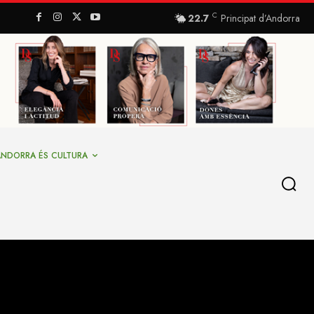
C
22.7
Principat d’Andorra
ANDORRA ÉS CULTURA