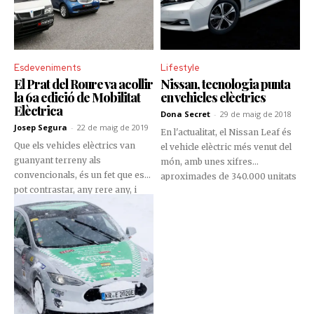
Esdeveniments
Lifestyle
El Prat del Roure va acollir
Nissan, tecnologia punta
la 6a edició de Mobilitat
en vehicles elèctrics
Elèctrica
Dona Secret
-
29 de maig de 2018
Josep Segura
-
22 de maig de 2019
En l'actualitat, el Nissan Leaf és
Que els vehicles elèctrics van
el vehicle elèctric més venut del
guanyant terreny als
món, amb unes xifres
convencionals, és un fet que es
aproximades de 340.000 unitats
pot contrastar, any rere any, i
fabricades fins avui.
que tant el consumidor com les
administracions aposten
decididament per un transport
sostenible, és una realitat.