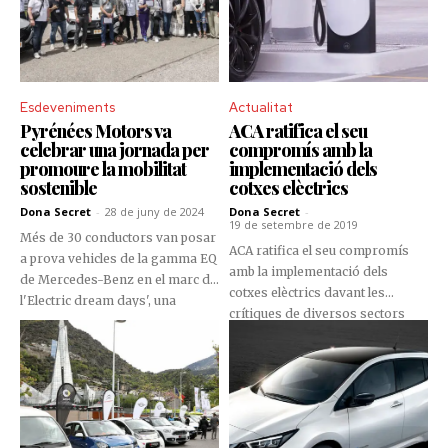
Esdeveniments
Actualitat
Pyrénées Motors va
ACA ratifica el seu
celebrar una jornada per
compromís amb la
promoure la mobilitat
implementació dels
sostenible
cotxes elèctrics
Dona Secret
-
28 de juny de 2024
Dona Secret
-
19 de setembre de 2019
Més de 30 conductors van posar
ACA ratifica el seu compromís
a prova vehicles de la gamma EQ
amb la implementació dels
de Mercedes-Benz en el marc de
cotxes elèctrics davant les
l'Electric dream days', una
crítiques de diversos sectors
iniciativa per donar a conèixer el
que apunten a la sostenibilitat.
potencial dels vehicles elèctrics.