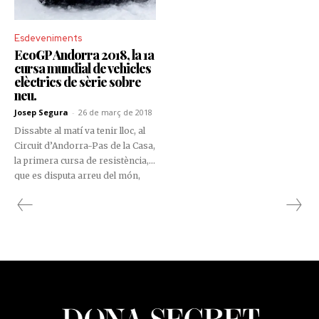
Esdeveniments
EcoGP Andorra 2018, la 1a
cursa mundial de vehicles
elèctrics de sèrie sobre
neu.
Josep Segura
-
26 de març de 2018
Dissabte al matí va tenir lloc, al
Circuit d’Andorra-Pas de la Casa,
la primera cursa de resistència,
que es disputa arreu del món,
sobre neu i amb un cotxe elèctric
de sèrie.