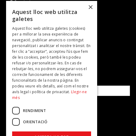
Cultura i art
×
Entrevistes
Aquest lloc web utilitza
galetes
Gastronomia
Aquest lloc web utilitza galetes (cookies)
TV
per a millorar la seva experiència de
Plans per fer
navegació, publicar anuncis o contingut
personalitzat i analitzar el nostre trànsit. En
Revistes
fer clic a “acceptar”, accepteu l’ús que fem
de les cookies, però també les podeu
refusar i/o personalitzar-les. En cas de
SUBSCRIU-TE A LA NOSTRA NEWSLETTER!
rebutjar-les, no podrem assegurar-vos el
correcte funcionament de les diferents
funcionalitats de la nostra pàgina. En
Correu electrònic*
podeu veure els detalls, així com el nostre
avís legal i política de privacitat.
Llegir-ne
més
Accepto la
política de privacitat
RENDIMENT
ORIENTACIÓ