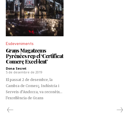
Esdeveniments
Grans Magatzems
Pyrénées rep el ‘Certificat
Comerç Excel·lent’
Dona Secret
-
5 de desembre de 2019
El passat 2 de desembre, la
Cambra de Comerç, Indústria i
Serveis d’Andorra, va reconèixer
l’excel·lència de Grans
Magatzems Pyrénées, a través
d’un certificat que cap empresa
del seu sector ostenta al país.