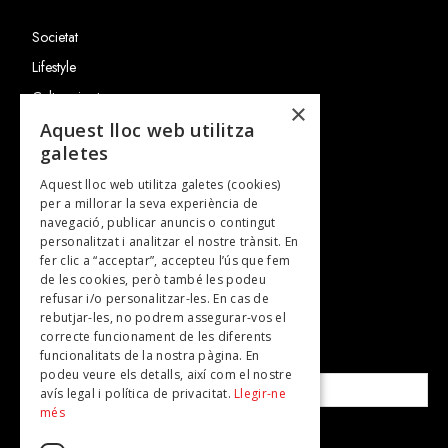
Societat
Lifestyle
Cultura i art
×
Entrevistes
Aquest lloc web utilitza
galetes
Gastronomia
Aquest lloc web utilitza galetes (cookies)
TV
per a millorar la seva experiència de
Plans per fer
navegació, publicar anuncis o contingut
personalitzat i analitzar el nostre trànsit. En
Revistes
fer clic a “acceptar”, accepteu l’ús que fem
de les cookies, però també les podeu
refusar i/o personalitzar-les. En cas de
SUBSCRIU-TE A LA NOSTRA NEWSLETTER!
rebutjar-les, no podrem assegurar-vos el
correcte funcionament de les diferents
funcionalitats de la nostra pàgina. En
Correu electrònic*
podeu veure els detalls, així com el nostre
avís legal i política de privacitat.
Llegir-ne
més
Accepto la
política de privacitat