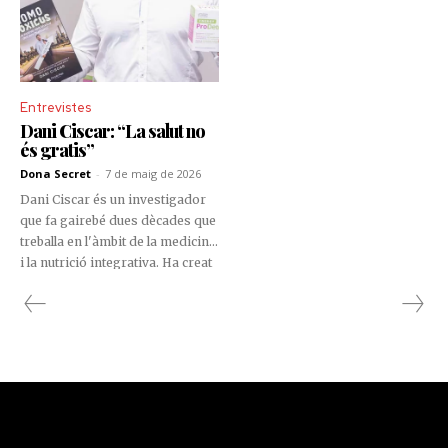
Entrevistes
Dani Ciscar: “La salut no
és gratis”
Dona Secret
-
7 de maig de 2026
Dani Ciscar és un investigador
que fa gairebé dues dècades que
treballa en l'àmbit de la medicina
i la nutrició integrativa. Ha creat
el concepte de nutrició científica,
una disciplina basada en
l'evidència, les analítiques i les
dades, amb un enfocament
innovador i d'avantguarda que
combina el rigor científic amb
una perspectiva natural. És
fundador de Nutrición Científica