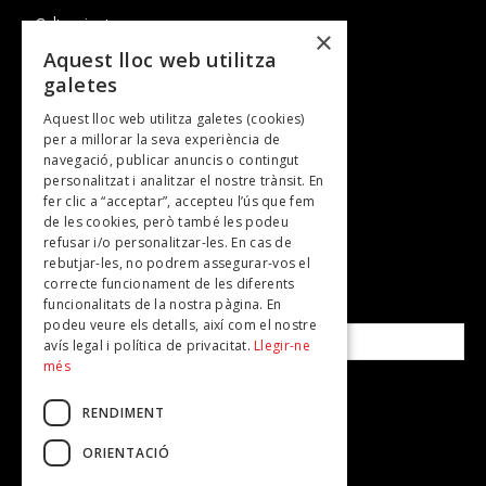
Cultura i art
×
Entrevistes
Aquest lloc web utilitza
galetes
Gastronomia
Aquest lloc web utilitza galetes (cookies)
TV
per a millorar la seva experiència de
Plans per fer
navegació, publicar anuncis o contingut
personalitzat i analitzar el nostre trànsit. En
Revistes
fer clic a “acceptar”, accepteu l’ús que fem
de les cookies, però també les podeu
refusar i/o personalitzar-les. En cas de
SUBSCRIU-TE A LA NOSTRA NEWSLETTER!
rebutjar-les, no podrem assegurar-vos el
correcte funcionament de les diferents
funcionalitats de la nostra pàgina. En
Correu electrònic*
podeu veure els detalls, així com el nostre
avís legal i política de privacitat.
Llegir-ne
més
Accepto la
política de privacitat
RENDIMENT
ORIENTACIÓ