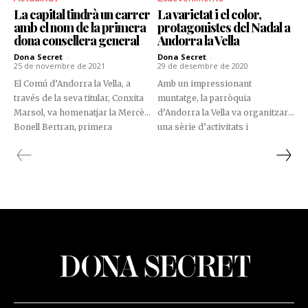
La capital tindrà un carrer
La varietat i el color,
amb el nom de la primera
protagonistes del Nadal a
dona consellera general
Andorra la Vella
Dona Secret
-
Dona Secret
-
25 de novembre de 2021
29 de desembre de 2020
El Comú d’Andorra la Vella, a
Amb un impressionant
través de la seva titular, Conxita
muntatge, la parròquia
Marsol, va homenatjar la Mercè
d’Andorra la Vella va organitzar
Bonell Bertran, primera
una sèrie d’activitats i
consellera general del país
espectacles, amb motiu de les
(1984-1985) i veïna de la
festes nadalenques, on van
parròquia de la capital, per la
regnar els somriures dels
seva tasca pionera com a
espectadors i la il·lusió dels més
parlamentària.
petits.