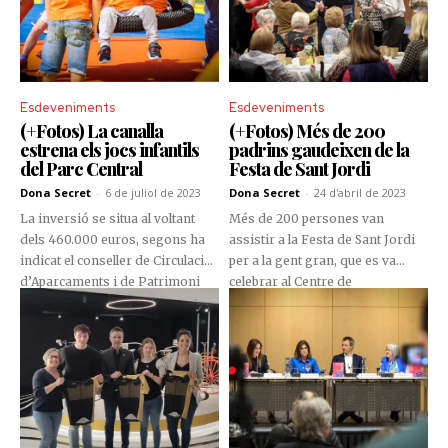
Esdeveniments
Esdeveniments
(+Fotos) La canalla
(+Fotos) Més de 200
estrena els jocs infantils
padrins gaudeixen de la
del Parc Central
Festa de Sant Jordi
Dona Secret
-
6 de juliol de 2023
Dona Secret
-
24 d'abril de 2023
La inversió se situa al voltant
Més de 200 persones van
dels 460.000 euros, segons ha
assistir a la Festa de Sant Jordi
indicat el conseller de Circulació,
per a la gent gran, que es va
d’Aparcaments i de Patrimoni
celebrar al Centre de
Natural, Gerard Menardia. La
Congressos d’Andorra la Vella.
reforma dels jocs infantils del
Aquesta celebració, organitzada
Parc Central ha permès guanyar
pel Comú amb el suport de la
700 metres quadrats de zones
Penya Blaugrana del Principat
verdes.
d’Andorra, va comptar amb la
presència dels cònsols i altres
membres de la corporació, que