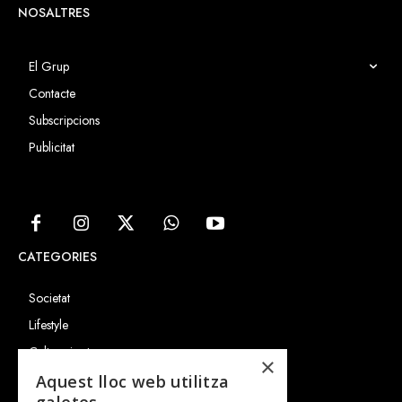
NOSALTRES
El Grup
Contacte
Subscripcions
Publicitat
CATEGORIES
Societat
Lifestyle
Cultura i art
×
Entrevistes
Aquest lloc web utilitza