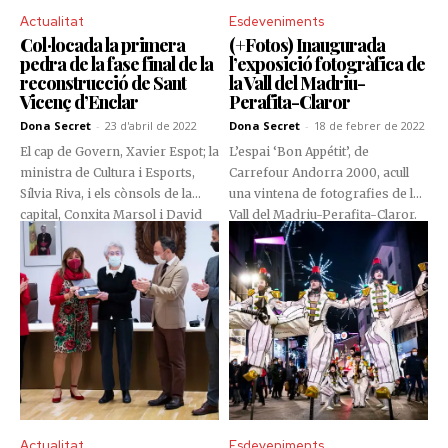
Actualitat
Esdeveniments
Col·locada la primera
(+Fotos) Inaugurada
pedra de la fase final de la
l’exposició fotogràfica de
reconstrucció de Sant
la Vall del Madriu-
Vicenç d’Enclar
Perafita-Claror
Dona Secret
-
23 d'abril de 2022
Dona Secret
-
18 de febrer de 2022
El cap de Govern, Xavier Espot; la
L’espai ‘Bon Appétit’, de
ministra de Cultura i Esports,
Carrefour Andorra 2000, acull
Sílvia Riva, i els cònsols de la
una vintena de fotografies de la
capital, Conxita Marsol i David
Vall del Madriu-Perafita-Claror.
Astrié, van ser els encarregats
La mostra ja s’havia obert al
de posar la primera pedra de la
públic el passat 26 de gener en el
fase final de la reconstrucció del
marc del Dia Mundial de
campanar de l’església de Sant
l’Educació Ambiental, però l’acte
Vicenç d’Enclar, el passat 21
oficial de tall de cinta va tenir lloc
d’abril.
el passat 17 de febrer.
Actualitat
Esdeveniments