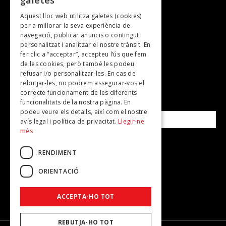
galetes
Gastronomia
Aquest lloc web utilitza galetes (cookies)
TV
per a millorar la seva experiència de
Plans per fer
navegació, publicar anuncis o contingut
personalitzat i analitzar el nostre trànsit. En
Revistes
fer clic a “acceptar”, accepteu l’ús que fem
de les cookies, però també les podeu
refusar i/o personalitzar-les. En cas de
SUBSCRIU-TE A LA NOSTRA NEWSLETTER!
rebutjar-les, no podrem assegurar-vos el
correcte funcionament de les diferents
funcionalitats de la nostra pàgina. En
Correu electrònic*
podeu veure els detalls, així com el nostre
avís legal i política de privacitat.
Llegir-ne
més
Accepto la
política de privacitat
RENDIMENT
ORIENTACIÓ
ACCEPTA-HO TOT
REBUTJA-HO TOT