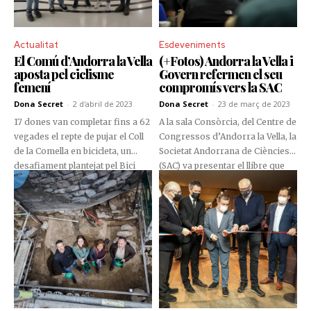
van repartir roses i exemplars
d’un llibre editat pel mateix
Comú.
Actualitat
Esdeveniments
El Comú d’Andorra la Vella
(+Fotos) Andorra la Vella i
aposta pel ciclisme
Govern refermen el seu
femení
compromís vers la SAC
Dona Secret
-
2 d'abril de 2023
Dona Secret
-
23 de març de 2023
17 dones van completar fins a 62
A la sala Consòrcia, del Centre de
vegades el repte de pujar el Coll
Congressos d’Andorra la Vella, la
de la Comella en bicicleta, un
Societat Andorrana de Ciències
desafiament plantejat pel Bici
(SAC) va presentar el llibre que
Lab Andorra amb motiu del Dia
recull les conferències del cicle
de la Dona. L’activitat, que va
2021 i els 14ns Debats de Recerca
tenir lloc des del 8 al 31 de març,
2021, titulats ‘Les noves
va ser molt exitosa segons el
tecnologies i la investigació
cònsol major de la parròquia de
científica’.
la capital, David Astrié, que va
lliurar els mallots
commemoratius a les
respectives guanyadores.