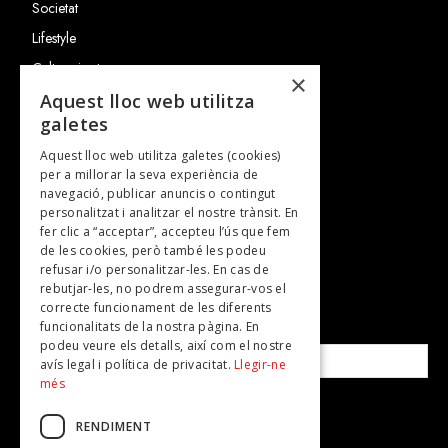
Societat
Lifestyle
Cultura i art
×
Entrevistes
Aquest lloc web utilitza
galetes
Gastronomia
Aquest lloc web utilitza galetes (cookies)
TV
per a millorar la seva experiència de
Plans per fer
navegació, publicar anuncis o contingut
personalitzat i analitzar el nostre trànsit. En
Revistes
fer clic a “acceptar”, accepteu l’ús que fem
de les cookies, però també les podeu
refusar i/o personalitzar-les. En cas de
SUBSCRIU-TE A LA NOSTRA NEWSLETTER!
rebutjar-les, no podrem assegurar-vos el
correcte funcionament de les diferents
funcionalitats de la nostra pàgina. En
Correu electrònic*
podeu veure els detalls, així com el nostre
avís legal i política de privacitat.
Llegir-ne
més
Accepto la
política de privacitat
RENDIMENT