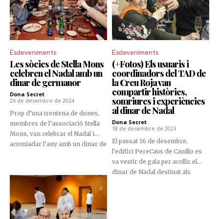
Esdeveniments
Esdeveniments
Les sòcies de Stella Mons
(+Fotos) Els usuaris i
celebren el Nadal amb un
coordinadors del TAD de
dinar de germanor
la Creu Roja van
compartir històries,
Dona Secret
-
somriures i experiències
26 de desembre de 2024
al dinar de Nadal
Prop d’una trentena de dones,
Dona Secret
-
membres de l’associació Stella
18 de desembre de 2023
Mons, van celebrar el Nadal i
El passat 16 de desembre,
acomiadar l’any amb un dinar de
l'edifici PereCaus de Canillo es
germanor. El restaurant Coure
va vestir de gala per acollir el
d’Andorra la Vella va ser
dinar de Nadal destinat als
l’escenari d’aquesta trobada
usuaris del Servei de
especial, on no van faltar rialles,
Teleassistència Domiciliària
complicitats i un ambient distès
(TAD), una celebració plena de
que reflecteix l’esperit de
solidaritat i calidesa organitzada
l’entitat.