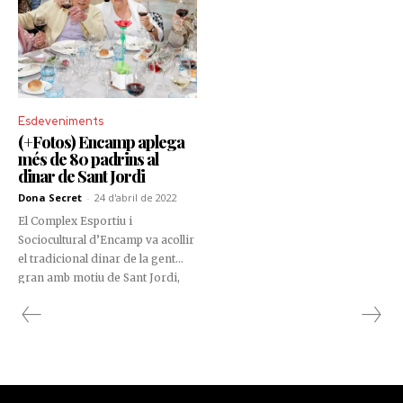
per la Creu Roja.
Esdeveniments
(+Fotos) Encamp aplega
més de 80 padrins al
dinar de Sant Jordi
Dona Secret
-
24 d'abril de 2022
El Complex Esportiu i
Sociocultural d’Encamp va acollir
el tradicional dinar de la gent
gran amb motiu de Sant Jordi,
una tradició que, des del
departament de Social del Comú
d’Encamp, es va recuperar per
donar una opció de lleure per als
padrins de la parròquia.