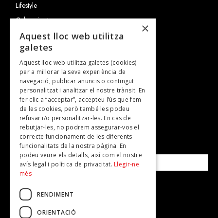
Lifestyle
Cultura i art
×
Entrevistes
Aquest lloc web utilitza
galetes
Gastronomia
Aquest lloc web utilitza galetes (cookies)
TV
per a millorar la seva experiència de
Plans per fer
navegació, publicar anuncis o contingut
personalitzat i analitzar el nostre trànsit. En
Revistes
fer clic a “acceptar”, accepteu l’ús que fem
de les cookies, però també les podeu
refusar i/o personalitzar-les. En cas de
SUBSCRIU-TE A LA NOSTRA NEWSLETTER!
rebutjar-les, no podrem assegurar-vos el
correcte funcionament de les diferents
funcionalitats de la nostra pàgina. En
Correu electrònic*
podeu veure els detalls, així com el nostre
avís legal i política de privacitat.
Llegir-ne
més
Accepto la
política de privacitat
RENDIMENT
ORIENTACIÓ