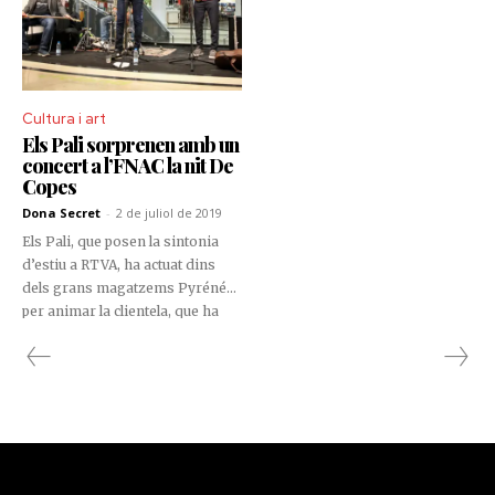
Cultura i art
Els Pali sorprenen amb un
concert a l’FNAC la nit De
Copes
Dona Secret
-
2 de juliol de 2019
Els Pali, que posen la sintonia
d’estiu a RTVA, ha actuat dins
dels grans magatzems Pyrénées
per animar la clientela, que ha
gaudit d’una promoció especial
en moda i de còctels de ginebra.