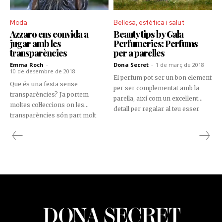
Moda
Bellesa, estètica i salut
Azzaro ens convida a
Beauty tips by Gala
jugar amb les
Perfumeries: Perfums
transparències
per a parelles
Emma Roch
-
Dona Secret
-
1 de març de 2018
10 de desembre de 2018
El perfum pot ser un bon element
Que és una festa sense
per ser complementat amb la
transparències? Ja portem
parella, així com un excel·lent
moltes col·leccions on les
detall per regalar al teu esser
transparències són part molt
estimat. Trobeu el duo de
important dels “outfits” diaris.
fragàncies que formen el
Doncs en època de festes aquest
tàndem perfecte amb la vostra
estil encara s'accentua. Azzaro
relació d’amor.
proposa un vestit molt glamurós
amb escot generós. Arrisquem-
nos...