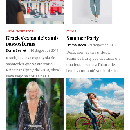
Esdeveniments
Moda
Krack s’expandeix amb
Summer Party
passos ferms
Emma Roch
-
9 d'agost de 2019
Dona Secret
-
16 d'agost de 2019
Però, com es tria un look
Krack, la xarxa espanyola de
Summer Party per destacar en
sabateries que va aterrar al
una festa i estar a l'altura de
Principat el juny del 2018, obre la
l'esdeveniment? Aquí t'oferim
seva segona botiga per a
alguns consells bàsics.
continuar captivant el públic del
nostre país.