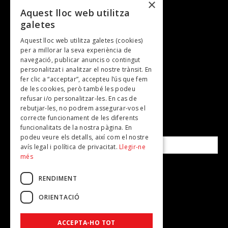
×
Entrevistes
Aquest lloc web utilitza
galetes
Gastronomia
Aquest lloc web utilitza galetes (cookies)
TV
per a millorar la seva experiència de
Plans per fer
navegació, publicar anuncis o contingut
personalitzat i analitzar el nostre trànsit. En
Revistes
fer clic a “acceptar”, accepteu l’ús que fem
de les cookies, però també les podeu
refusar i/o personalitzar-les. En cas de
SUBSCRIU-TE A LA NOSTRA NEWSLETTER!
rebutjar-les, no podrem assegurar-vos el
correcte funcionament de les diferents
funcionalitats de la nostra pàgina. En
Correu electrònic*
podeu veure els detalls, així com el nostre
avís legal i política de privacitat.
Llegir-ne
més
Accepto la
política de privacitat
RENDIMENT
ORIENTACIÓ
ACCEPTA-HO TOT