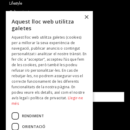
Lifestyle
Cultura i art
×
Entrevistes
Aquest lloc web utilitza
galetes
Gastronomia
Aquest lloc web utilitza galetes (cookies)
TV
per a millorar la seva experiència de
Plans per fer
navegació, publicar anuncis o contingut
personalitzat i analitzar el nostre trànsit. En
Revistes
fer clic a “acceptar”, accepteu l’ús que fem
de les cookies, però també les podeu
refusar i/o personalitzar-les. En cas de
SUBSCRIU-TE A LA NOSTRA NEWSLETTER!
rebutjar-les, no podrem assegurar-vos el
correcte funcionament de les diferents
funcionalitats de la nostra pàgina. En
Correu electrònic*
podeu veure els detalls, així com el nostre
avís legal i política de privacitat.
Llegir-ne
més
Accepto la
política de privacitat
RENDIMENT
ORIENTACIÓ