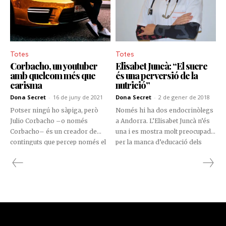
Totes
Totes
Corbacho, un youtuber
Elisabet Juncà: “El sucre
amb quelcom més que
és una perversió de la
carisma
nutrició”
Dona Secret
-
16 de juny de 2021
Dona Secret
-
2 de gener de 2018
Potser ningú ho sàpiga, però
Només hi ha dos endocrinòlegs
Julio Corbacho –o només
a Andorra. L’Elisabet Juncà n’és
Corbacho– és un creador de
una i es mostra molt preocupada
continguts que percep només el
per la manca d’educació dels
10% dels seus ingressos a
nens en el tema alimentari.
YouTube, ja que el jove madrileny
També porta a terme una
ha aconseguit diversificar el seu
aferrissada lluita contra el sucre.
marge de negocis amb
patrocinis, inversió en
criptomonedes i, fins i tot, en el
competitiu món de les start-ups.